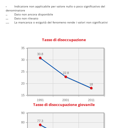
-
Indicatore non applicabile per valore nullo o poco significativo del
denominatore
..
Dato non ancora disponibile
...
Dato non rilevato
....
La mancanza o esiguità del fenomeno rende i valori non significativi
Tasso di disoccupazione
35
30.8
30
25
22.8
20
18
15
1991
2001
2011
Tasso di disoccupazione giovanile
90
77.3
80