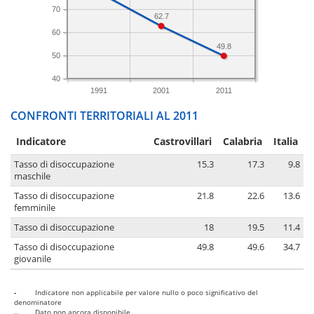
70
62.7
60
49.8
50
40
1991
2001
2011
CONFRONTI TERRITORIALI AL 2011
Indicatore
Castrovillari
Calabria
Italia
Tasso di disoccupazione
15.3
17.3
9.8
maschile
Tasso di disoccupazione
21.8
22.6
13.6
femminile
Tasso di disoccupazione
18
19.5
11.4
Tasso di disoccupazione
49.8
49.6
34.7
giovanile
-
Indicatore non applicabile per valore nullo o poco significativo del
denominatore
..
Dato non ancora disponibile