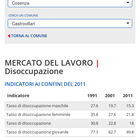
Cosenza
CERCA UN COMUNE
Castrovillari
TORNA AL COMUNE
MERCATO DEL LAVORO
|
Disoccupazione
INDICATORI AI CONFINI DEL 2011
Indicatore
1991
2001
2011
Tasso di disoccupazione maschile
27.6
19.7
15.3
Tasso di disoccupazione femminile
35.8
27.6
21.8
Tasso di disoccupazione
30.8
22.8
18
Tasso di disoccupazione giovanile
77.3
62.7
49.8