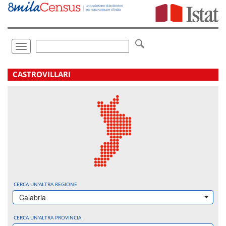
Vai
direttamente
a:
Contenuto
Ricerca
Toggle
navigation
.
CASTROVILLARI
CERCA UN'ALTRA REGIONE
Calabria
CERCA UN'ALTRA PROVINCIA