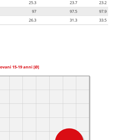
25.3
23.7
23.2
97
97.5
97.9
26.3
31.3
33.5
giovani 15-19 anni
[Ø]