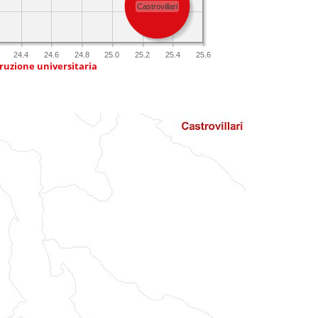
Castrovillari
24.4
24.6
24.8
25.0
25.2
25.4
25.6
truzione universitaria