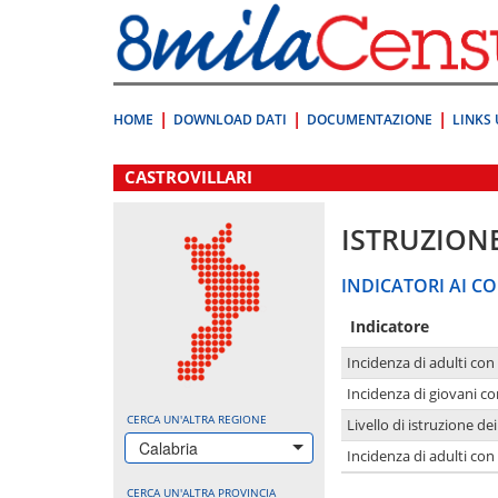
Vai
direttamente
a:
Contenuto
Ricerca
HOME
DOWNLOAD DATI
DOCUMENTAZIONE
LINKS 
.
CASTROVILLARI
ISTRUZION
INDICATORI AI CO
Indicatore
Incidenza di adulti con
Incidenza di giovani co
CERCA UN'ALTRA REGIONE
Livello di istruzione de
Calabria
Incidenza di adulti con
CERCA UN'ALTRA PROVINCIA