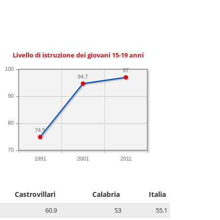
Livello di istruzione dei giovani 15-19 anni
100
97
94.7
90
80
74.9
70
1991
2001
2011
Castrovillari
Calabria
Italia
60.9
53
55.1