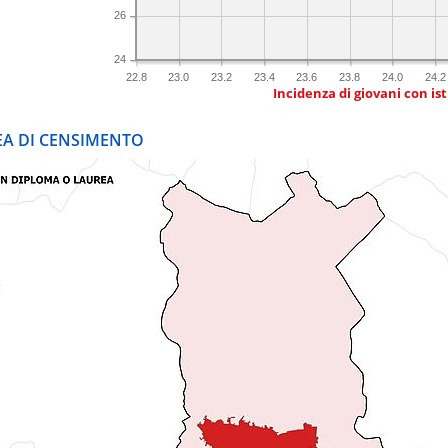
26
24
22.8
23.0
23.2
23.4
23.6
23.8
24.0
24.2
Incidenza di giovani con is
REA DI CENSIMENTO