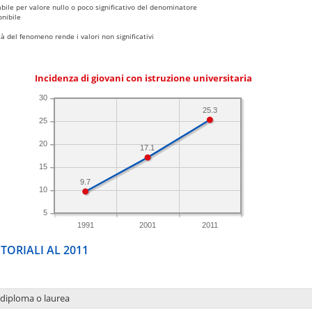
bile per valore nullo o poco significativo del denominatore
nibile
 del fenomeno rende i valori non significativi
Incidenza di giovani con istruzione universitaria
30
25.3
25
20
17.1
15
9.7
10
5
1991
2001
2011
TORIALI AL 2011
 diploma o laurea