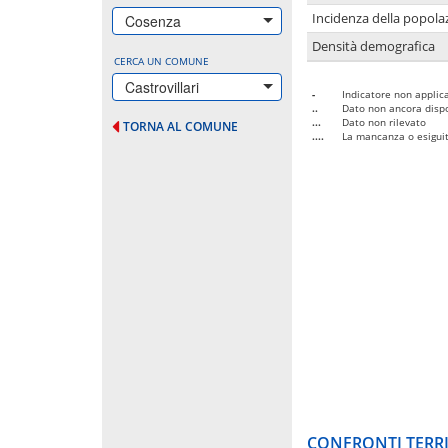
Incidenza della popolaz
Cosenza
Densità demografica
CERCA UN COMUNE
Castrovillari
-
Indicatore non applica
..
Dato non ancora dispo
...
Dato non rilevato
TORNA AL COMUNE
....
La mancanza o esiguità
CONFRONTI TERRI