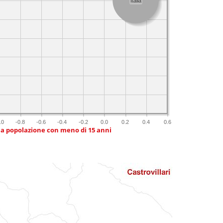
Italia
.0
-0.8
-0.6
-0.4
-0.2
0.0
0.2
0.4
0.6
ia popolazione con meno di 15 anni