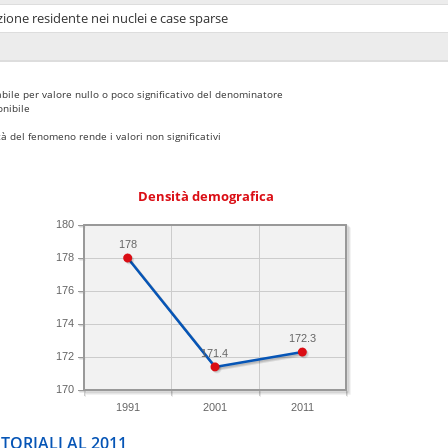
ione residente nei nuclei e case sparse
bile per valore nullo o poco significativo del denominatore
nibile
 del fenomeno rende i valori non significativi
Densità demografica
180
178
178
176
174
172.3
171.4
172
170
1991
2001
2011
TORIALI AL 2011