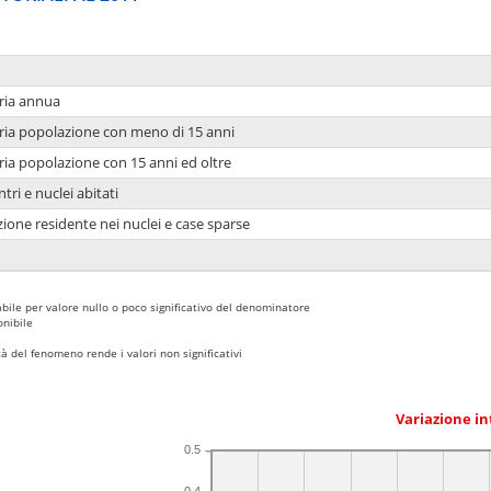
ria annua
ria popolazione con meno di 15 anni
ria popolazione con 15 anni ed oltre
tri e nuclei abitati
ione residente nei nuclei e case sparse
bile per valore nullo o poco significativo del denominatore
nibile
 del fenomeno rende i valori non significativi
Variazione i
0.5