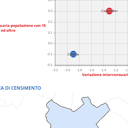
0.4
0.3
Castrovillari
0.2
uaria popolazione con 15
 ed oltre
0.1
0.0
-0.1
Calabria
-0.2
-2.2
-2.0
-1.8
-1.6
-1.4
-1.2
-1
Variazione intercensuar
REA DI CENSIMENTO