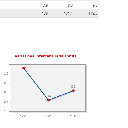
7.9
8.3
9.5
178
171.4
172.3
Variazione intercensuaria annua
1.5
1.0
0.5
0.1
0.0
-0.4
-0.5
-1.0
1991
2001
2011