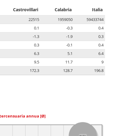
Castrovillari
Calabria
Italia
22515
1959050
59433744
0.1
-0.3
0.4
-1.3
-1.9
0.3
0.3
-0.1
0.4
6.3
5.1
6.4
9.5
11.7
9
172.3
128.7
196.8
ntercensuaria annua
[Ø]