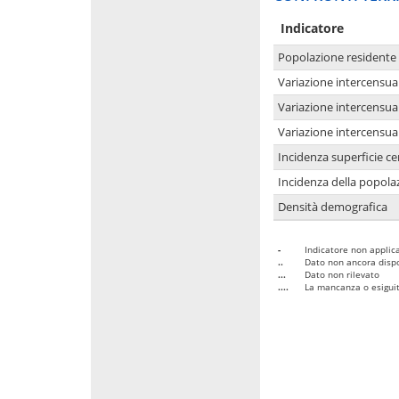
Indicatore
Popolazione residente
Variazione intercensua
Variazione intercensua
Variazione intercensua
Incidenza superficie cen
Incidenza della popolaz
Densità demografica
-
Indicatore non applica
..
Dato non ancora dispo
...
Dato non rilevato
....
La mancanza o esiguità