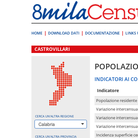
Vai
direttamente
a:
Contenuto
Ricerca
HOME
DOWNLOAD DATI
DOCUMENTAZIONE
LINKS 
.
CASTROVILLARI
POPOLAZI
INDICATORI AI CO
Indicatore
Popolazione residente
Variazione intercensua
CERCA UN'ALTRA REGIONE
Variazione intercensua
Calabria
Variazione intercensua
Incidenza superficie cen
CERCA UN'ALTRA PROVINCIA