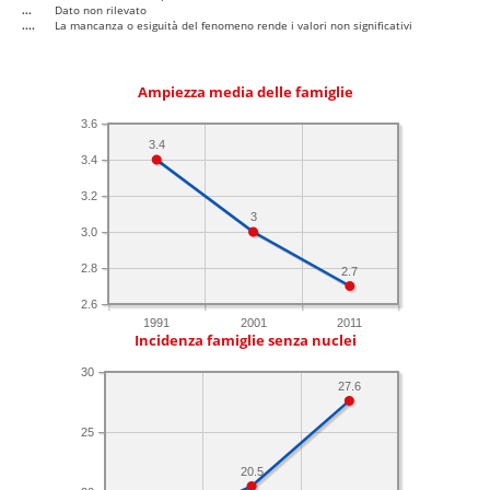
...
Dato non rilevato
....
La mancanza o esiguità del fenomeno rende i valori non significativi
Ampiezza media delle famiglie
3.6
3.4
3.4
3.2
3
3.0
2.8
2.7
2.6
1991
2001
2011
Incidenza famiglie senza nuclei
30
27.6
25
20.5