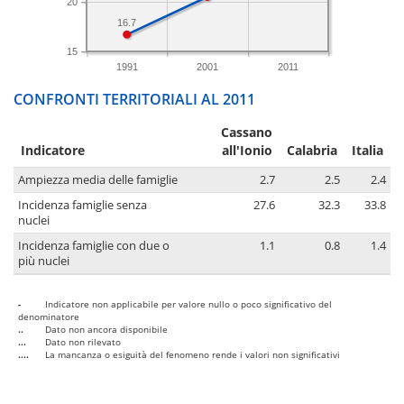
20
16.7
15
1991
2001
2011
CONFRONTI TERRITORIALI AL 2011
Cassano
Indicatore
all'Ionio
Calabria
Italia
Ampiezza media delle famiglie
2.7
2.5
2.4
Incidenza famiglie senza
27.6
32.3
33.8
nuclei
Incidenza famiglie con due o
1.1
0.8
1.4
più nuclei
-
Indicatore non applicabile per valore nullo o poco significativo del
denominatore
..
Dato non ancora disponibile
...
Dato non rilevato
....
La mancanza o esiguità del fenomeno rende i valori non significativi