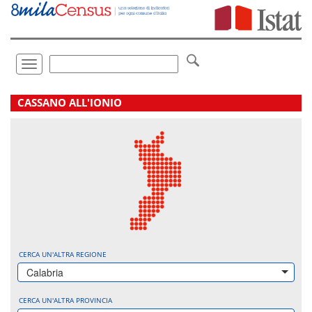
Vai
direttamente
a:
Contenuto
Ricerca
Toggle
navigation
.
CASSANO ALL'IONIO
CERCA UN'ALTRA REGIONE
Calabria
CERCA UN'ALTRA PROVINCIA