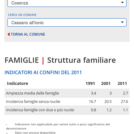
Cosenza
CERCA UN COMUNE
Cassano all'Ionio
TORNA AL COMUNE
FAMIGLIE
|
Struttura familiare
INDICATORI AI CONFINI DEL 2011
Indicatore
1991
2001
2011
Ampiezza media delle famiglie
3.4
3
2.7
Incidenza famiglie senza nuclei
16.7
20.5
27.6
Incidenza famiglie con due o più nuclei
0.8
1.2
1.1
-
Indicatore non applicabile per valore nullo o poco significativo del
denominatore
..
Dato non ancora disponibile