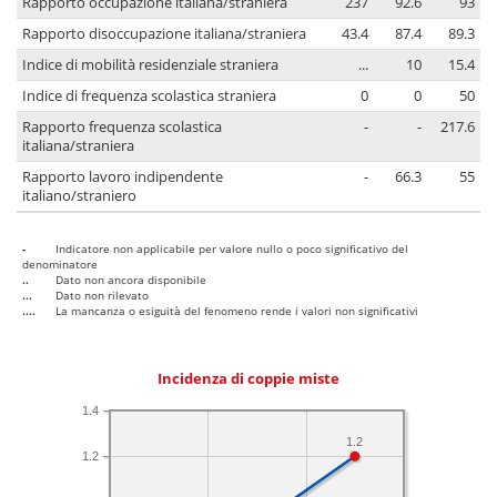
Rapporto occupazione italiana/straniera
237
92.6
93
Rapporto disoccupazione italiana/straniera
43.4
87.4
89.3
Indice di mobilità residenziale straniera
...
10
15.4
Indice di frequenza scolastica straniera
0
0
50
Rapporto frequenza scolastica
-
-
217.6
italiana/straniera
Rapporto lavoro indipendente
-
66.3
55
italiano/straniero
-
Indicatore non applicabile per valore nullo o poco significativo del
denominatore
..
Dato non ancora disponibile
...
Dato non rilevato
....
La mancanza o esiguità del fenomeno rende i valori non significativi
Incidenza di coppie miste
1.4
1.2
1.2