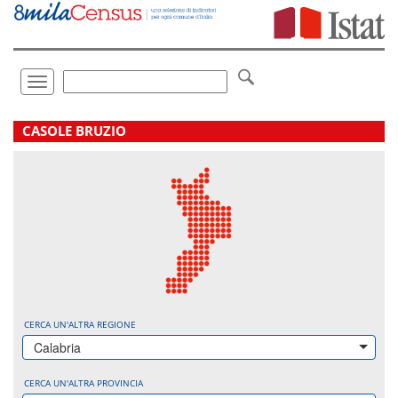
Vai
direttamente
a:
Contenuto
Ricerca
Toggle
navigation
.
CASOLE BRUZIO
CERCA UN'ALTRA REGIONE
Calabria
CERCA UN'ALTRA PROVINCIA