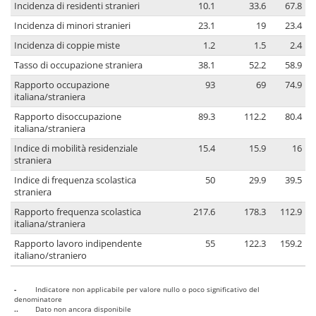
Incidenza di residenti stranieri
10.1
33.6
67.8
Incidenza di minori stranieri
23.1
19
23.4
Incidenza di coppie miste
1.2
1.5
2.4
Tasso di occupazione straniera
38.1
52.2
58.9
Rapporto occupazione
93
69
74.9
italiana/straniera
Rapporto disoccupazione
89.3
112.2
80.4
italiana/straniera
Indice di mobilità residenziale
15.4
15.9
16
straniera
Indice di frequenza scolastica
50
29.9
39.5
straniera
Rapporto frequenza scolastica
217.6
178.3
112.9
italiana/straniera
Rapporto lavoro indipendente
55
122.3
159.2
italiano/straniero
-
Indicatore non applicabile per valore nullo o poco significativo del
denominatore
..
Dato non ancora disponibile