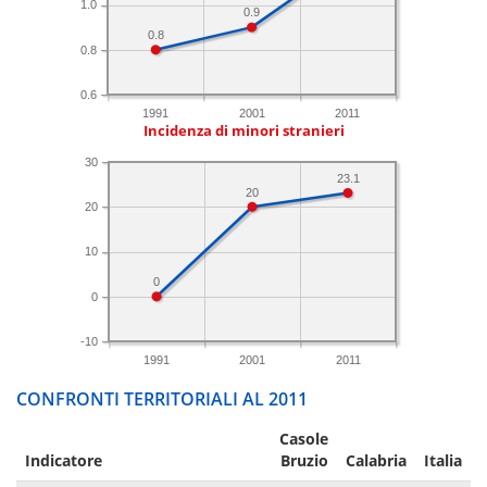
1.0
0.9
0.8
0.8
0.6
1991
2001
2011
Incidenza di minori stranieri
30
23.1
20
20
10
0
0
-10
1991
2001
2011
CONFRONTI TERRITORIALI AL 2011
Casole
Indicatore
Bruzio
Calabria
Italia