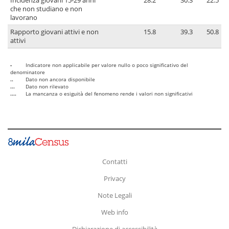
Incidenza giovani 15-29 anni
28.2
30.3
22.5
che non studiano e non
lavorano
Rapporto giovani attivi e non
15.8
39.3
50.8
attivi
-
Indicatore non applicabile per valore nullo o poco significativo del
denominatore
..
Dato non ancora disponibile
...
Dato non rilevato
....
La mancanza o esiguità del fenomeno rende i valori non significativi
Contatti
Privacy
Note Legali
Web info
Dichiarazione di accessibilità