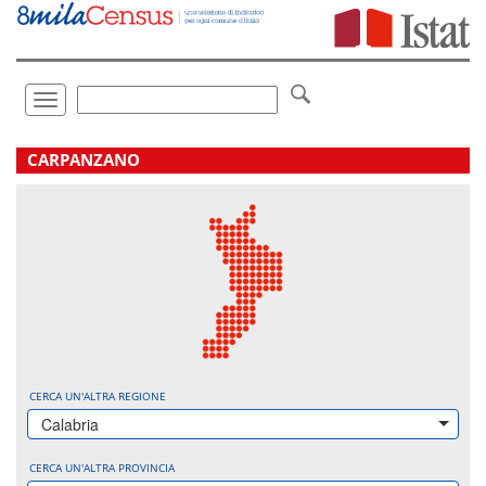
Vai
direttamente
a:
Contenuto
Ricerca
Toggle
navigation
.
CARPANZANO
CERCA UN'ALTRA REGIONE
Calabria
CERCA UN'ALTRA PROVINCIA