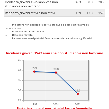
Incidenza giovani 15-29 anni che non
39.3
38.8
28.2
studiano e non lavorano
Rapporto giovani attivi e non attivi
129
13.3
15.8
-
Indicatore non applicabile per valore nullo o poco significativo del
denominatore
..
Dato non ancora disponibile
...
Dato non rilevato
....
La mancanza o esiguità del fenomeno rende i valori non significativi
Incidenza giovani 15-29 anni che non studiano e non lavorano
45
39.3
38.8
40
35
30
28.2
25
1991
2001
2011
Partecipazione al mercato del lavoro femminile