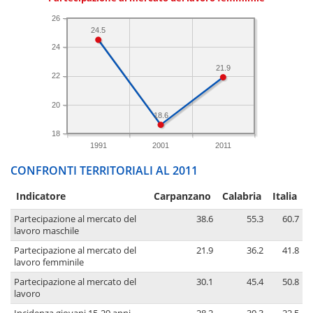
26
24.5
24
21.9
22
20
18.6
18
1991
2001
2011
CONFRONTI TERRITORIALI AL 2011
Indicatore
Carpanzano
Calabria
Italia
Partecipazione al mercato del
38.6
55.3
60.7
lavoro maschile
Partecipazione al mercato del
21.9
36.2
41.8
lavoro femminile
Partecipazione al mercato del
30.1
45.4
50.8
lavoro