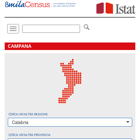
Vai
direttamente
a:
Contenuto
Ricerca
Toggle
navigation
.
CAMPANA
CERCA UN'ALTRA REGIONE
Calabria
CERCA UN'ALTRA PROVINCIA