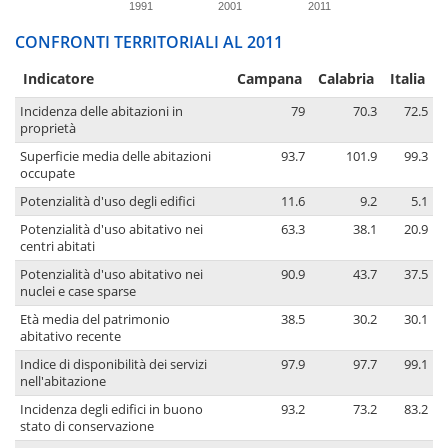
1991
2001
2011
CONFRONTI TERRITORIALI AL 2011
Indicatore
Campana
Calabria
Italia
Incidenza delle abitazioni in
79
70.3
72.5
proprietà
Superficie media delle abitazioni
93.7
101.9
99.3
occupate
Potenzialità d'uso degli edifici
11.6
9.2
5.1
Potenzialità d'uso abitativo nei
63.3
38.1
20.9
centri abitati
Potenzialità d'uso abitativo nei
90.9
43.7
37.5
nuclei e case sparse
Età media del patrimonio
38.5
30.2
30.1
abitativo recente
Indice di disponibilità dei servizi
97.9
97.7
99.1
nell'abitazione
Incidenza degli edifici in buono
93.2
73.2
83.2
stato di conservazione