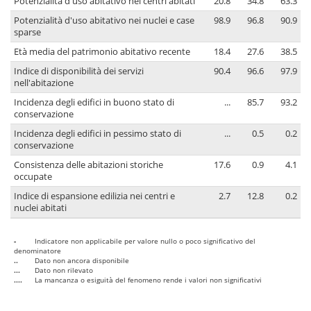
Potenzialità d'uso abitativo nei centri abitati
20.8
34.8
63.3
Potenzialità d'uso abitativo nei nuclei e case
98.9
96.8
90.9
sparse
Età media del patrimonio abitativo recente
18.4
27.6
38.5
Indice di disponibilità dei servizi
90.4
96.6
97.9
nell'abitazione
Incidenza degli edifici in buono stato di
...
85.7
93.2
conservazione
Incidenza degli edifici in pessimo stato di
...
0.5
0.2
conservazione
Consistenza delle abitazioni storiche
17.6
0.9
4.1
occupate
Indice di espansione edilizia nei centri e
2.7
12.8
0.2
nuclei abitati
-
Indicatore non applicabile per valore nullo o poco significativo del
denominatore
..
Dato non ancora disponibile
...
Dato non rilevato
....
La mancanza o esiguità del fenomeno rende i valori non significativi