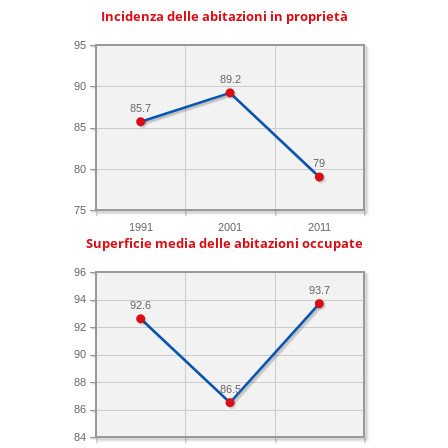
Incidenza delle abitazioni in proprietà
95
89.2
90
85.7
85
79
80
75
1991
2001
2011
Superficie media delle abitazioni occupate
96
93.7
94
92.6
92
90
88
86.5
86
84