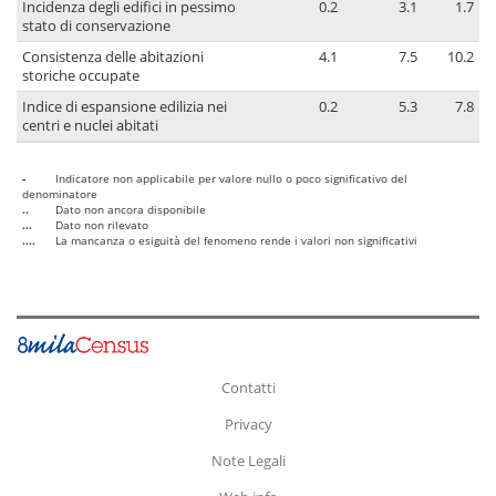
Incidenza degli edifici in pessimo
0.2
3.1
1.7
stato di conservazione
Consistenza delle abitazioni
4.1
7.5
10.2
storiche occupate
Indice di espansione edilizia nei
0.2
5.3
7.8
centri e nuclei abitati
-
Indicatore non applicabile per valore nullo o poco significativo del
denominatore
..
Dato non ancora disponibile
...
Dato non rilevato
....
La mancanza o esiguità del fenomeno rende i valori non significativi
Contatti
Privacy
Note Legali