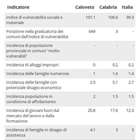
Indicatore
Caloveto
Calabria
Italia
Indice di vulnerabilità sociale e
101.1
100.6
99.3
materiale
Posizione nella graduatoria dei
649
3
-
comuni dell'indice di vulnerabilità
Incidenza di popolazione
-
-
-
provinciale in comuni "molto
vulnerabili"
Incidenza di alloggi impropri
0
0.2
0.2
Incidenza delle famiglie numerose
1
1.6
1.4
Incidenza delle famiglie con
2.9
5.1
2.7
potenziale disagio economico
Incidenza popolazione in
2
1.5
1.5
condizione di affollamento
Incidenza di giovani fuori dal
20.8
17.6
12.3
mercato del lavoro e dalla
formazione
Incidenza di famiglie in disagio di
4.1
3
3
assistenza