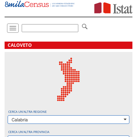
Vai
direttamente
a:
Contenuto
Ricerca
Toggle
navigation
.
CALOVETO
CERCA UN'ALTRA REGIONE
Calabria
CERCA UN'ALTRA PROVINCIA