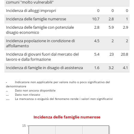
comuni "molto vulnerabili"
Incidenza di alloggi impropri
0
0
0
Incidenza delle famiglie numerose
10.7
2.8
1
Incidenza delle famiglie con potenziale
2.8
5.9
2.9
disagio economico
Incidenza popolazione in condizione di
4.5
2
2
affollamento
Incidenza di giovani fuori dal mercato del
5.4
23
20.8
lavoro e dalla formazione
Incidenza di famiglie in disagio di assistenza
1.6
3.2
4.1
-
Indicatore non applicabile per valore nullo o poco significativo del
denominatore
..
Dato non ancora disponibile
...
Dato non rilevato
....
La mancanza o esiguità del fenomeno rende i valori non significativi
Incidenza delle famiglie numerose
15