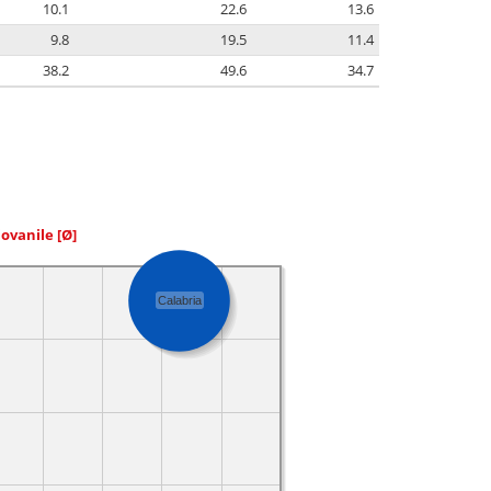
10.1
22.6
13.6
9.8
19.5
11.4
38.2
49.6
34.7
iovanile
[Ø]
Calabria