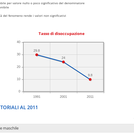
bile per valore nullo o poco significativo del denominatore
nibile
 del fenomeno rende i valori non significativi
Tasso di disoccupazione
40
29.8
30
24
20
9.8
10
0
1991
2001
2011
TORIALI AL 2011
ne maschile