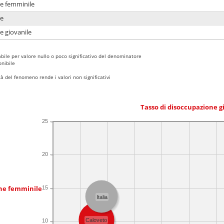
ne femminile
ne
e giovanile
bile per valore nullo o poco significativo del denominatore
nibile
 del fenomeno rende i valori non significativi
Tasso di disoccupazione g
25
20
one femminile
15
Italia
Caloveto
10