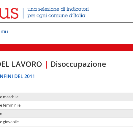
UTILI
DEL LAVORO
|
Disoccupazione
NFINI DEL 2011
ne maschile
ne femminile
ne
e giovanile