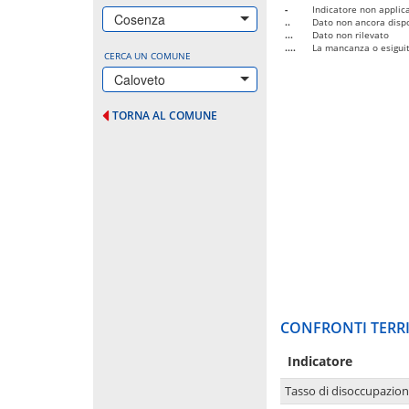
-
Indicatore non applica
Cosenza
..
Dato non ancora dispo
...
Dato non rilevato
....
La mancanza o esiguità
CERCA UN COMUNE
Caloveto
TORNA AL COMUNE
CONFRONTI TERRI
Indicatore
Tasso di disoccupazio