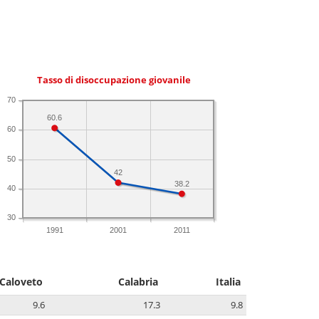
Tasso di disoccupazione giovanile
70
60.6
60
50
42
38.2
40
30
1991
2001
2011
Caloveto
Calabria
Italia
9.6
17.3
9.8