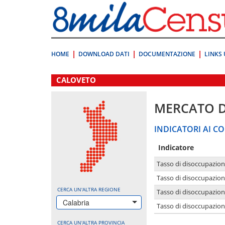
Vai
direttamente
a:
Contenuto
Ricerca
HOME
DOWNLOAD DATI
DOCUMENTAZIONE
LINKS 
.
CALOVETO
MERCATO 
INDICATORI AI CO
Indicatore
Tasso di disoccupazio
Tasso di disoccupazio
CERCA UN'ALTRA REGIONE
Tasso di disoccupazio
Calabria
Tasso di disoccupazion
CERCA UN'ALTRA PROVINCIA