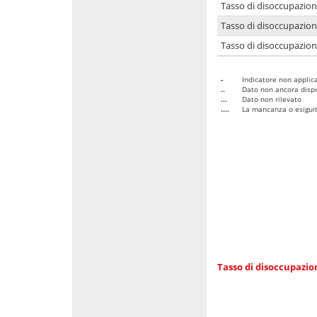
Tasso di disoccupazio
Tasso di disoccupazio
Tasso di disoccupazion
-
Indicatore non applica
..
Dato non ancora dispo
...
Dato non rilevato
....
La mancanza o esiguità
Tasso di disoccupazi