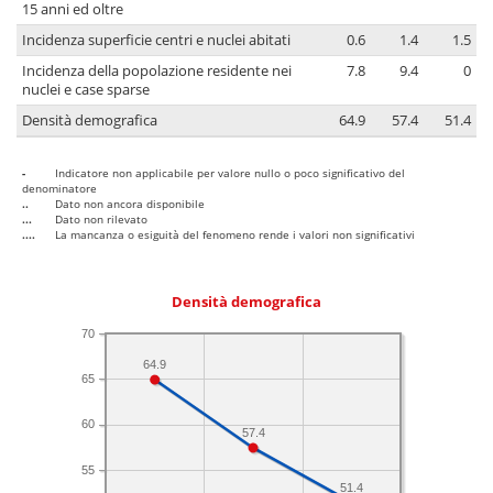
15 anni ed oltre
Incidenza superficie centri e nuclei abitati
0.6
1.4
1.5
Incidenza della popolazione residente nei
7.8
9.4
0
nuclei e case sparse
Densità demografica
64.9
57.4
51.4
-
Indicatore non applicabile per valore nullo o poco significativo del
denominatore
..
Dato non ancora disponibile
...
Dato non rilevato
....
La mancanza o esiguità del fenomeno rende i valori non significativi
Densità demografica
70
64.9
65
60
57.4
55
51.4