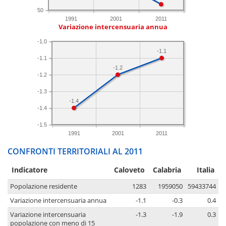
50
1991
2001
2011
Variazione intercensuaria annua
-1.0
-1.1
-1.1
-1.2
-1.2
-1.3
-1.4
-1.4
-1.5
1991
2001
2011
CONFRONTI TERRITORIALI AL 2011
Indicatore
Caloveto
Calabria
Italia
Popolazione residente
1283
1959050
59433744
Variazione intercensuaria annua
-1.1
-0.3
0.4
Variazione intercensuaria
-1.3
-1.9
0.3
popolazione con meno di 15