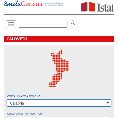
Vai
direttamente
a:
Contenuto
Ricerca
Toggle
navigation
.
CALOVETO
CERCA UN'ALTRA REGIONE
Calabria
CERCA UN'ALTRA PROVINCIA