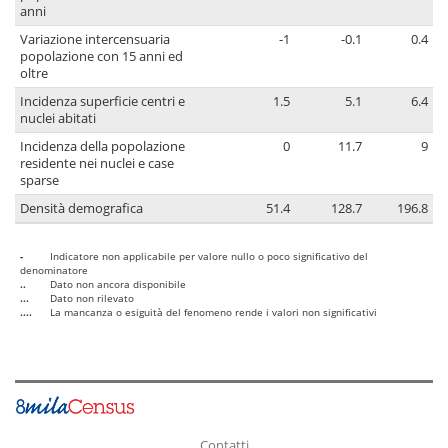
anni
Variazione intercensuaria
-1
-0.1
0.4
popolazione con 15 anni ed
oltre
Incidenza superficie centri e
1.5
5.1
6.4
nuclei abitati
Incidenza della popolazione
0
11.7
9
residente nei nuclei e case
sparse
Densità demografica
51.4
128.7
196.8
-
Indicatore non applicabile per valore nullo o poco significativo del
denominatore
..
Dato non ancora disponibile
...
Dato non rilevato
....
La mancanza o esiguità del fenomeno rende i valori non significativi
Contatti