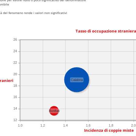
nibile
 del fenomeno rende i valori non significativi
Tasso di occupazione stranier
26
24
22
20
ranieri
Calabria
18
16
14
Bonifati
12
1.0
1.2
1.4
1.6
1.8
2.0
Incidenza di coppie miste