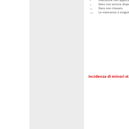
..
Dato non ancora dispo
...
Dato non rilevato
....
La mancanza o esiguità
Incidenza di minori st