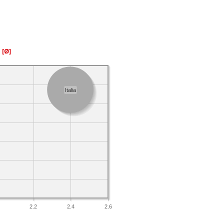
a
[Ø]
Italia
2.2
2.4
2.6