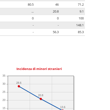
80.5
46
71.2
...
20.8
9.1
0
0
100
-
-
148.1
-
56.3
85.3
Incidenza di minori stranieri
35
28.6
30
25
20.8
20
13.6
15