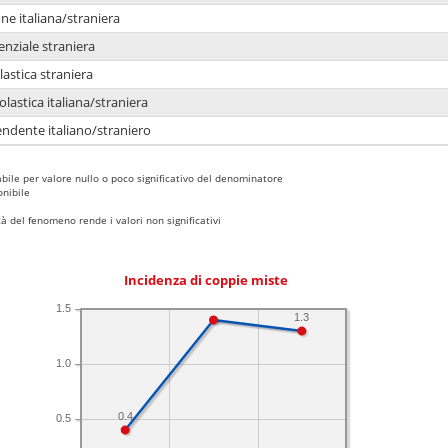
e italiana/straniera
enziale straniera
lastica straniera
lastica italiana/straniera
ndente italiano/straniero
bile per valore nullo o poco significativo del denominatore
nibile
 del fenomeno rende i valori non significativi
Incidenza di coppie miste
1.5
1.3
1.0
0.4
0.5