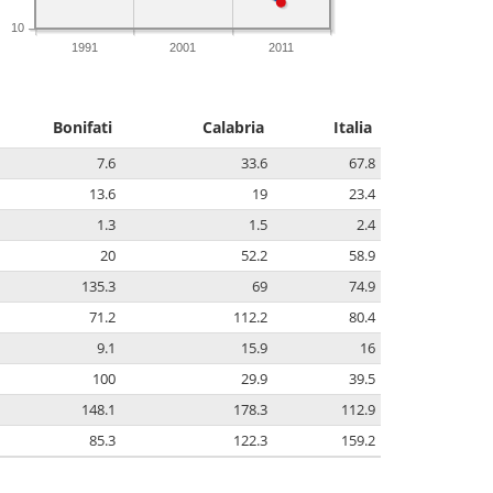
10
1991
2001
2011
Bonifati
Calabria
Italia
7.6
33.6
67.8
13.6
19
23.4
1.3
1.5
2.4
20
52.2
58.9
135.3
69
74.9
71.2
112.2
80.4
9.1
15.9
16
100
29.9
39.5
148.1
178.3
112.9
85.3
122.3
159.2