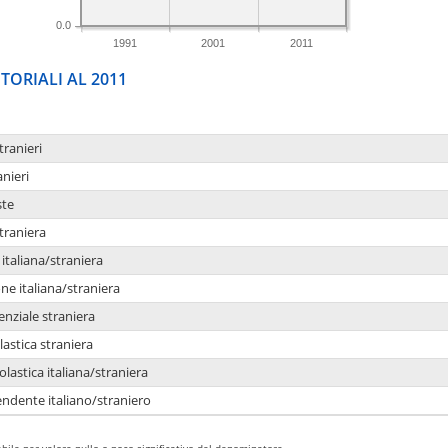
0.0
1991
2001
2011
TORIALI AL 2011
tranieri
anieri
ste
traniera
taliana/straniera
e italiana/straniera
enziale straniera
lastica straniera
lastica italiana/straniera
ndente italiano/straniero
bile per valore nullo o poco significativo del denominatore