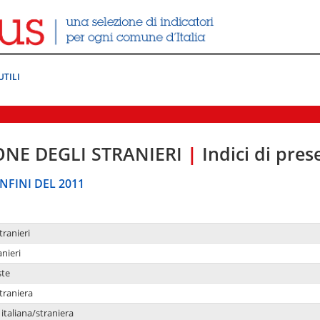
UTILI
ONE DEGLI STRANIERI
|
Indici di pre
NFINI DEL 2011
tranieri
anieri
ste
traniera
taliana/straniera