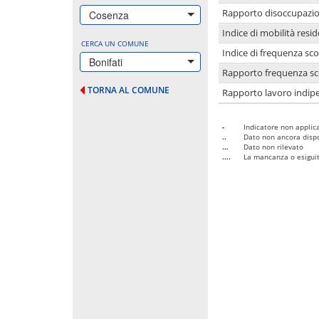
Rapporto disoccupazion
Cosenza
Indice di mobilità resid
CERCA UN COMUNE
Indice di frequenza sco
Bonifati
Rapporto frequenza sco
TORNA AL COMUNE
Rapporto lavoro indipe
-
Indicatore non applica
..
Dato non ancora dispo
...
Dato non rilevato
....
La mancanza o esiguità