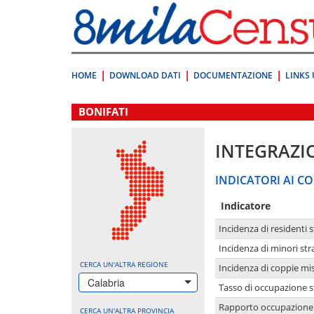
Vai
direttamente
a:
Contenuto
Ricerca
HOME
DOWNLOAD DATI
DOCUMENTAZIONE
LINKS 
.
BONIFATI
INTEGRAZI
INDICATORI AI CO
Indicatore
Incidenza di residenti s
Incidenza di minori str
CERCA UN'ALTRA REGIONE
Incidenza di coppie mi
Calabria
Tasso di occupazione s
Rapporto occupazione i
CERCA UN'ALTRA PROVINCIA