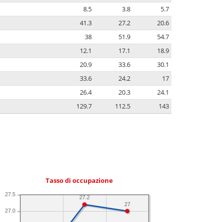
8.5
3.8
5.7
41.3
27.2
20.6
38
51.9
54.7
12.1
17.1
18.9
20.9
33.6
30.1
33.6
24.2
17
26.4
20.3
24.1
129.7
112.5
143
Tasso di occupazione
27.5
27.2
27
27.0