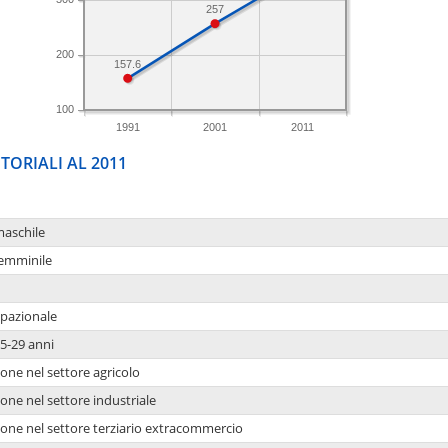
257
200
157.6
100
1991
2001
2011
TORIALI AL 2011
maschile
femminile
upazionale
5-29 anni
one nel settore agricolo
one nel settore industriale
ione nel settore terziario extracommercio