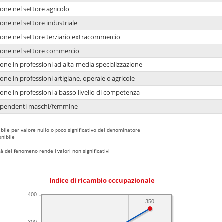
one nel settore agricolo
one nel settore industriale
ione nel settore terziario extracommercio
ione nel settore commercio
one in professioni ad alta-media specializzazione
one in professioni artigiane, operaie o agricole
one in professioni a basso livello di competenza
dipendenti maschi/femmine
bile per valore nullo o poco significativo del denominatore
nibile
 del fenomeno rende i valori non significativi
Indice di ricambio occupazionale
400
350
300