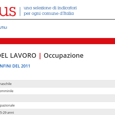
UTILI
DEL LAVORO
|
Occupazione
NFINI DEL 2011
maschile
femminile
upazionale
5-29 anni