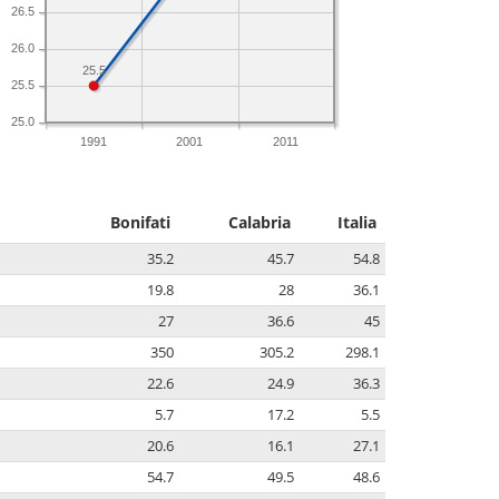
26.5
26.0
25.5
25.5
25.0
1991
2001
2011
Bonifati
Calabria
Italia
35.2
45.7
54.8
19.8
28
36.1
27
36.6
45
350
305.2
298.1
22.6
24.9
36.3
5.7
17.2
5.5
20.6
16.1
27.1
54.7
49.5
48.6