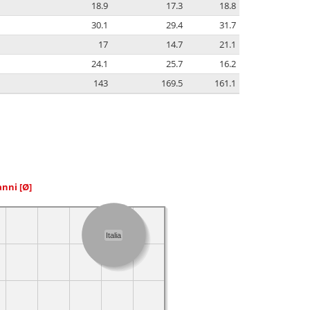
18.9
17.3
18.8
30.1
29.4
31.7
17
14.7
21.1
24.1
25.7
16.2
143
169.5
161.1
 anni
[Ø]
Italia