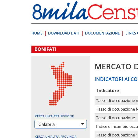
Vai
direttamente
a:
Contenuto
Ricerca
HOME
DOWNLOAD DATI
DOCUMENTAZIONE
LINKS 
.
BONIFATI
MERCATO 
INDICATORI AI CO
Indicatore
Tasso di occupazione 
Tasso di occupazione 
CERCA UN'ALTRA REGIONE
Tasso di occupazione
Calabria
Indice di ricambio occ
Tasso di occupazione 1
CERCA UN'ALTRA PROVINCIA