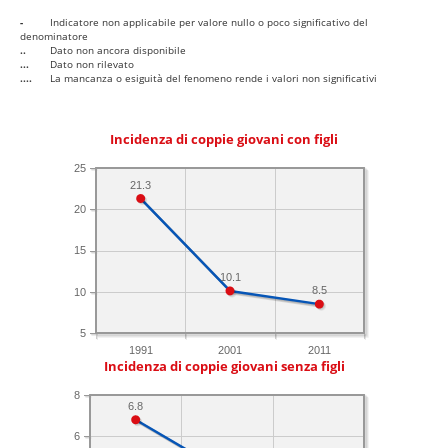
-
Indicatore non applicabile per valore nullo o poco significativo del
denominatore
..
Dato non ancora disponibile
...
Dato non rilevato
....
La mancanza o esiguità del fenomeno rende i valori non significativi
Incidenza di coppie giovani con figli
25
21.3
20
15
10.1
8.5
10
5
1991
2001
2011
Incidenza di coppie giovani senza figli
8
6.8
6