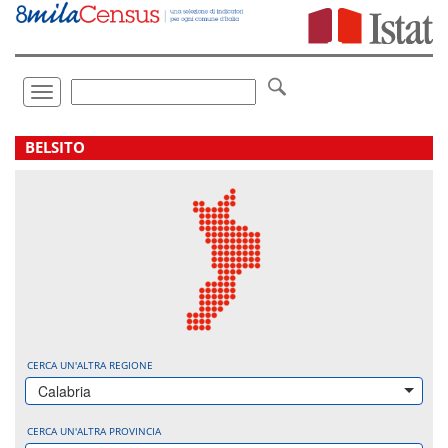
Vai
direttamente
a:
Contenuto
Ricerca
Toggle
navigation
.
BELSITO
CERCA UN'ALTRA REGIONE
Calabria
CERCA UN'ALTRA PROVINCIA