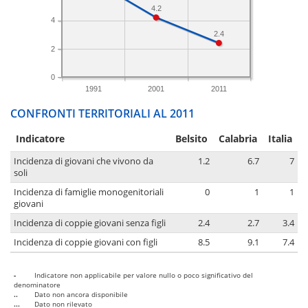
4.2
4
2.4
2
0
1991
2001
2011
CONFRONTI TERRITORIALI AL 2011
Indicatore
Belsito
Calabria
Italia
Incidenza di giovani che vivono da
1.2
6.7
7
soli
Incidenza di famiglie monogenitoriali
0
1
1
giovani
Incidenza di coppie giovani senza figli
2.4
2.7
3.4
Incidenza di coppie giovani con figli
8.5
9.1
7.4
-
Indicatore non applicabile per valore nullo o poco significativo del
denominatore
..
Dato non ancora disponibile
...
Dato non rilevato