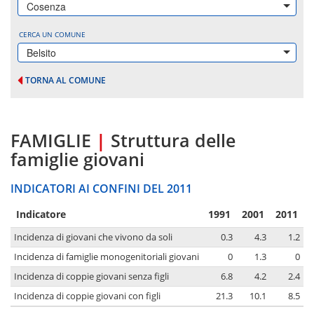
Cosenza
CERCA UN COMUNE
Belsito
TORNA AL COMUNE
FAMIGLIE
|
Struttura delle
famiglie giovani
INDICATORI AI CONFINI DEL 2011
Indicatore
1991
2001
2011
Incidenza di giovani che vivono da soli
0.3
4.3
1.2
Incidenza di famiglie monogenitoriali giovani
0
1.3
0
Incidenza di coppie giovani senza figli
6.8
4.2
2.4
Incidenza di coppie giovani con figli
21.3
10.1
8.5