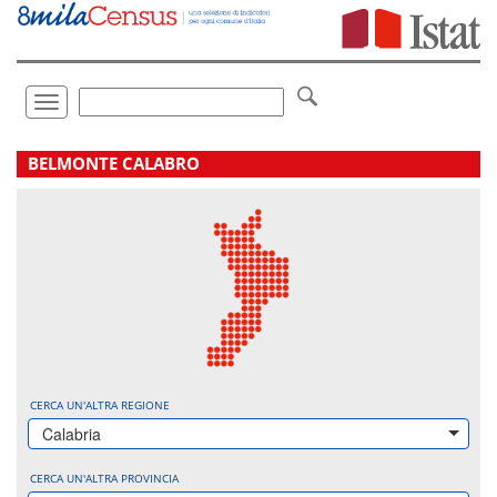
Vai
direttamente
a:
Contenuto
Ricerca
Toggle
navigation
.
BELMONTE CALABRO
CERCA UN'ALTRA REGIONE
Calabria
CERCA UN'ALTRA PROVINCIA