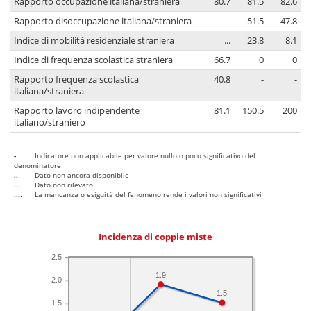
Rapporto occupazione italiana/straniera
80.7
81.5
82.6
Rapporto disoccupazione italiana/straniera
-
51.5
47.8
Indice di mobilità residenziale straniera
...
23.8
8.1
Indice di frequenza scolastica straniera
66.7
0
0
Rapporto frequenza scolastica
40.8
-
-
italiana/straniera
Rapporto lavoro indipendente
81.1
150.5
200
italiano/straniero
-
Indicatore non applicabile per valore nullo o poco significativo del
denominatore
..
Dato non ancora disponibile
...
Dato non rilevato
....
La mancanza o esiguità del fenomeno rende i valori non significativi
Incidenza di coppie miste
2.5
1.9
2.0
1.5
1.5