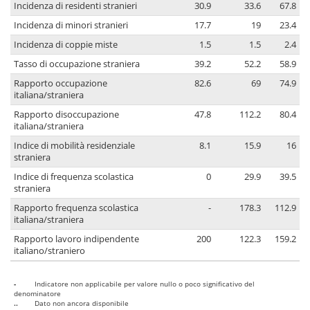
Incidenza di residenti stranieri
30.9
33.6
67.8
Incidenza di minori stranieri
17.7
19
23.4
Incidenza di coppie miste
1.5
1.5
2.4
Tasso di occupazione straniera
39.2
52.2
58.9
Rapporto occupazione
82.6
69
74.9
italiana/straniera
Rapporto disoccupazione
47.8
112.2
80.4
italiana/straniera
Indice di mobilità residenziale
8.1
15.9
16
straniera
Indice di frequenza scolastica
0
29.9
39.5
straniera
Rapporto frequenza scolastica
-
178.3
112.9
italiana/straniera
Rapporto lavoro indipendente
200
122.3
159.2
italiano/straniero
-
Indicatore non applicabile per valore nullo o poco significativo del
denominatore
..
Dato non ancora disponibile