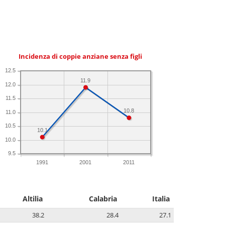
Incidenza di coppie anziane senza figli
12.5
11.9
12.0
11.5
10.8
11.0
10.5
10.1
10.0
9.5
1991
2001
2011
Altilia
Calabria
Italia
38.2
28.4
27.1