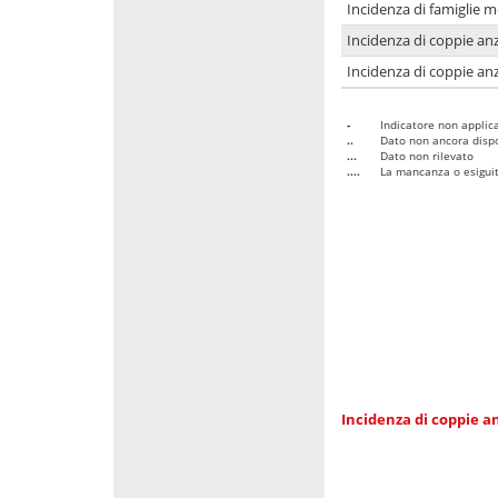
Incidenza di famiglie 
Incidenza di coppie anz
Incidenza di coppie anz
-
Indicatore non applica
..
Dato non ancora dispo
...
Dato non rilevato
....
La mancanza o esiguità
Incidenza di coppie an