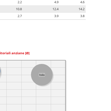
2.2
4.9
4.6
10.8
12.4
14.2
2.7
3.9
3.8
itoriali anziane
[Ø]
Italia