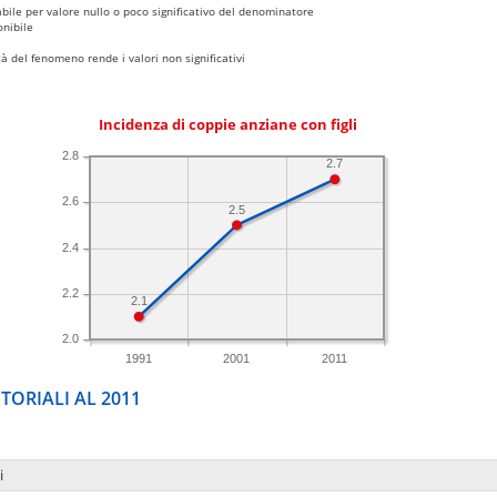
bile per valore nullo o poco significativo del denominatore
nibile
 del fenomeno rende i valori non significativi
Incidenza di coppie anziane con figli
2.8
2.7
2.6
2.5
2.4
2.2
2.1
2.0
1991
2001
2011
TORIALI AL 2011
i