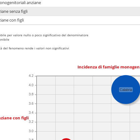
monogenitoriali anziane
iane senza figli
iane con figli
bile per valore nullo o poco significativo del denominatore
nibile
 del fenomeno rende i valori non significativi
Incidenza di famiglie monogen
4.2
4.0
Calabria
3.8
3.6
3.4
ziane con figli
3.2
3.0