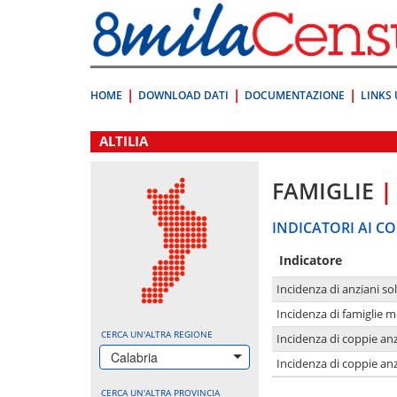
Vai
direttamente
a:
Contenuto
Ricerca
HOME
DOWNLOAD DATI
DOCUMENTAZIONE
LINKS 
.
ALTILIA
FAMIGLIE
|
INDICATORI AI CO
Indicatore
Incidenza di anziani sol
Incidenza di famiglie 
CERCA UN'ALTRA REGIONE
Incidenza di coppie anz
Calabria
Incidenza di coppie anz
CERCA UN'ALTRA PROVINCIA