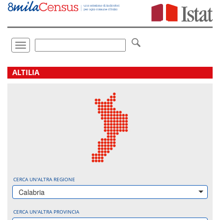
Vai
direttamente
a:
Contenuto
Ricerca
Toggle
navigation
.
ALTILIA
CERCA UN'ALTRA REGIONE
Calabria
CERCA UN'ALTRA PROVINCIA