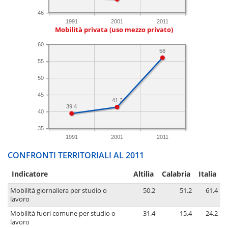
46
1991
2001
2011
Mobilità privata (uso mezzo privato)
60
56
55
50
45
41.3
39.4
40
35
1991
2001
2011
CONFRONTI TERRITORIALI AL 2011
Indicatore
Altilia
Calabria
Italia
Mobilità giornaliera per studio o
50.2
51.2
61.4
lavoro
Mobilità fuori comune per studio o
31.4
15.4
24.2
lavoro