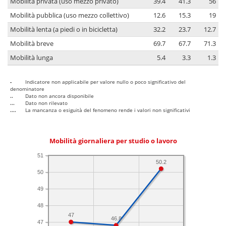
Mobilità privata (uso mezzo privato)
39.4
41.3
56
Mobilità pubblica (uso mezzo collettivo)
12.6
15.3
19
Mobilità lenta (a piedi o in bicicletta)
32.2
23.7
12.7
Mobilità breve
69.7
67.7
71.3
Mobilità lunga
5.4
3.3
1.3
-
Indicatore non applicabile per valore nullo o poco significativo del
denominatore
..
Dato non ancora disponibile
...
Dato non rilevato
....
La mancanza o esiguità del fenomeno rende i valori non significativi
Mobilità giornaliera per studio o lavoro
51
50.2
50
49
48
47
46.8
47