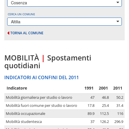
Cosenza
CERCA UN COMUNE
Altilia
TORNA AL COMUNE
MOBILITÀ
|
Spostamenti
quotidiani
INDICATORI AI CONFINI DEL 2011
Indicatore
1991
2001
2011
Mobilità giornaliera per studio o lavoro
47
46.8
50.2
Mobilità fuori comune per studio o lavoro
17.8
25.4
31.4
Mobilità occupazionale
89.9
112.5
116
Mobilità studentesca
37
126.2
296.9