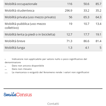
Mobilità occupazionale
116
50.6
85.7
Mobilità studentesca
296.9
33.2
35.2
Mobilità privata (uso mezzo privato)
56
65.3
64.3
Mobilità pubblica (uso mezzo
19
10.7
13.4
collettivo)
Mobilità lenta (a piedi o in bicicletta)
12.7
17.7
19.1
Mobilità breve
71.3
86.6
81.4
Mobilità lunga
1.3
4.1
5
-
Indicatore non applicabile per valore nullo o poco significativo del
denominatore
..
Dato non ancora disponibile
...
Dato non rilevato
....
La mancanza o esiguità del fenomeno rende i valori non significativi
Contatti