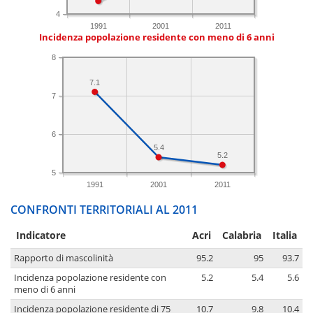
4
1991
2001
2011
Incidenza popolazione residente con meno di 6 anni
8
7.1
7
6
5.4
5.2
5
1991
2001
2011
CONFRONTI TERRITORIALI AL 2011
Indicatore
Acri
Calabria
Italia
Rapporto di mascolinità
95.2
95
93.7
Incidenza popolazione residente con
5.2
5.4
5.6
meno di 6 anni
Incidenza popolazione residente di 75
10.7
9.8
10.4