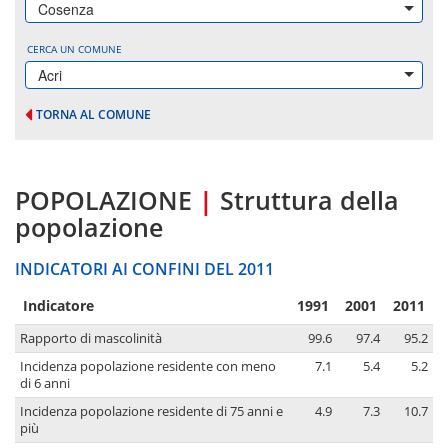
Cosenza
CERCA UN COMUNE
Acri
TORNA AL COMUNE
POPOLAZIONE
|
Struttura della
popolazione
INDICATORI AI CONFINI DEL 2011
Indicatore
1991
2001
2011
Rapporto di mascolinità
99.6
97.4
95.2
Incidenza popolazione residente con meno
7.1
5.4
5.2
di 6 anni
Incidenza popolazione residente di 75 anni e
4.9
7.3
10.7
più