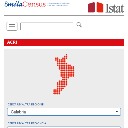
Vai
direttamente
a:
Contenuto
Ricerca
Toggle
navigation
.
ACRI
CERCA UN'ALTRA REGIONE
Calabria
CERCA UN'ALTRA PROVINCIA