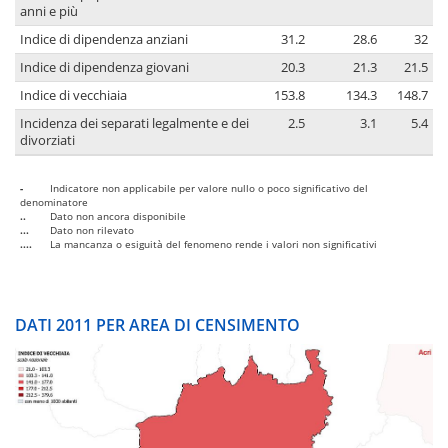
anni e più
Indice di dipendenza anziani
31.2
28.6
32
Indice di dipendenza giovani
20.3
21.3
21.5
Indice di vecchiaia
153.8
134.3
148.7
Incidenza dei separati legalmente e dei
2.5
3.1
5.4
divorziati
-
Indicatore non applicabile per valore nullo o poco significativo del
denominatore
..
Dato non ancora disponibile
...
Dato non rilevato
....
La mancanza o esiguità del fenomeno rende i valori non significativi
DATI 2011 PER AREA DI CENSIMENTO