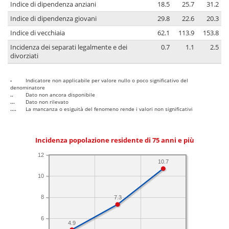
Indice di dipendenza anziani
18.5
25.7
31.2
Indice di dipendenza giovani
29.8
22.6
20.3
Indice di vecchiaia
62.1
113.9
153.8
Incidenza dei separati legalmente e dei
0.7
1.1
2.5
divorziati
-
Indicatore non applicabile per valore nullo o poco significativo del
denominatore
..
Dato non ancora disponibile
...
Dato non rilevato
....
La mancanza o esiguità del fenomeno rende i valori non significativi
Incidenza popolazione residente di 75 anni e più
12
10.7
10
8
7.3
6
4.9