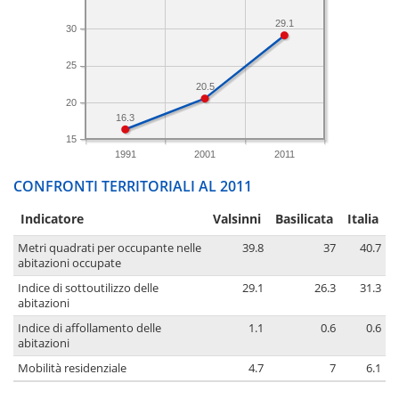
29.1
30
25
20.5
20
16.3
15
1991
2001
2011
CONFRONTI TERRITORIALI AL 2011
Indicatore
Valsinni
Basilicata
Italia
Metri quadrati per occupante nelle
39.8
37
40.7
abitazioni occupate
Indice di sottoutilizzo delle
29.1
26.3
31.3
abitazioni
Indice di affollamento delle
1.1
0.6
0.6
abitazioni
Mobilità residenziale
4.7
7
6.1