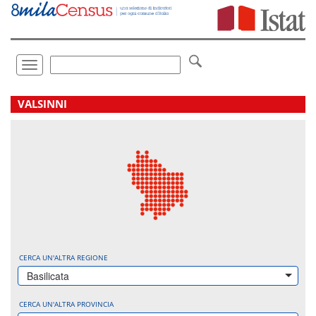
Vai
direttamente
a:
Contenuto
Ricerca
Toggle
navigation
.
VALSINNI
CERCA UN'ALTRA REGIONE
Basilicata
CERCA UN'ALTRA PROVINCIA