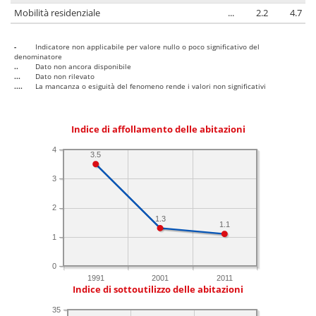
Mobilità residenziale
...
2.2
4.7
-
Indicatore non applicabile per valore nullo o poco significativo del
denominatore
..
Dato non ancora disponibile
...
Dato non rilevato
....
La mancanza o esiguità del fenomeno rende i valori non significativi
Indice di affollamento delle abitazioni
4
3.5
3
2
1.3
1.1
1
0
1991
2001
2011
Indice di sottoutilizzo delle abitazioni
35