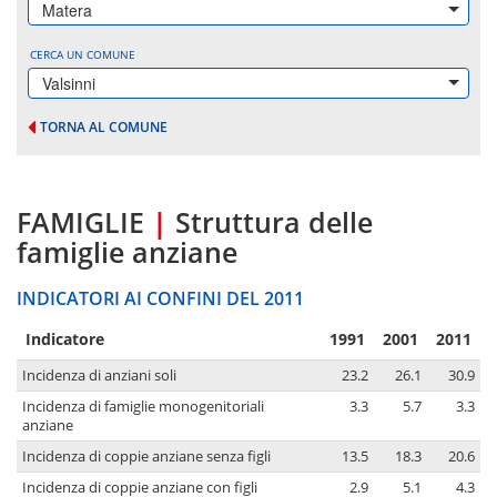
Matera
CERCA UN COMUNE
Valsinni
TORNA AL COMUNE
FAMIGLIE
|
Struttura delle
famiglie anziane
INDICATORI AI CONFINI DEL 2011
Indicatore
1991
2001
2011
Incidenza di anziani soli
23.2
26.1
30.9
Incidenza di famiglie monogenitoriali
3.3
5.7
3.3
anziane
Incidenza di coppie anziane senza figli
13.5
18.3
20.6
Incidenza di coppie anziane con figli
2.9
5.1
4.3