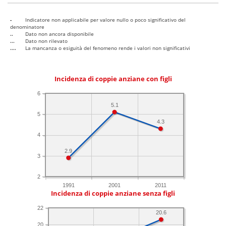
-
Indicatore non applicabile per valore nullo o poco significativo del
denominatore
..
Dato non ancora disponibile
...
Dato non rilevato
....
La mancanza o esiguità del fenomeno rende i valori non significativi
Incidenza di coppie anziane con figli
6
5.1
5
4.3
4
2.9
3
2
1991
2001
2011
Incidenza di coppie anziane senza figli
22
20.6
20