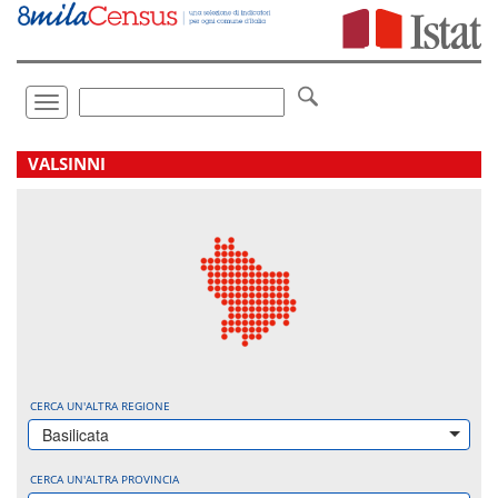
Vai
direttamente
a:
Contenuto
Ricerca
Toggle
navigation
.
VALSINNI
CERCA UN'ALTRA REGIONE
Basilicata
CERCA UN'ALTRA PROVINCIA