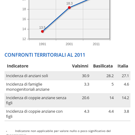
18.3
18
16
13.5
14
12
1991
2001
2011
CONFRONTI TERRITORIALI AL 2011
Indicatore
Valsinni
Basilicata
Italia
Incidenza di anziani soli
30.9
28.2
27.1
Incidenza di famiglie
3.3
5
4.6
monogenitoriali anziane
Incidenza di coppie anziane senza
20.6
14
14.2
figli
Incidenza di coppie anziane con
4.3
4.4
3.8
figli
-
Indicatore non applicabile per valore nullo o poco significativo del