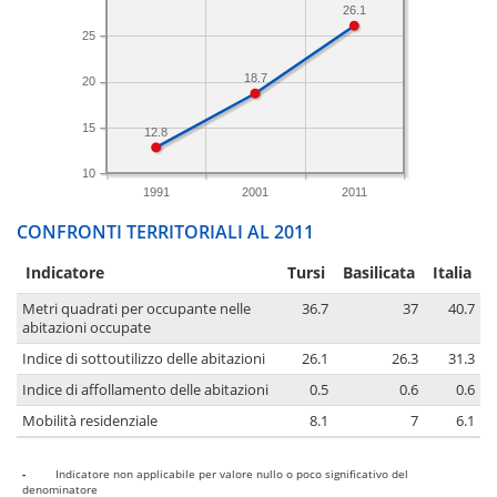
26.1
25
18.7
20
15
12.8
10
1991
2001
2011
CONFRONTI TERRITORIALI AL 2011
Indicatore
Tursi
Basilicata
Italia
Metri quadrati per occupante nelle
36.7
37
40.7
abitazioni occupate
Indice di sottoutilizzo delle abitazioni
26.1
26.3
31.3
Indice di affollamento delle abitazioni
0.5
0.6
0.6
Mobilità residenziale
8.1
7
6.1
-
Indicatore non applicabile per valore nullo o poco significativo del
denominatore