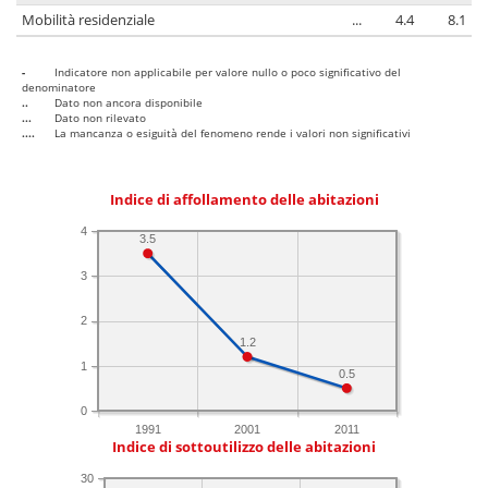
Mobilità residenziale
...
4.4
8.1
-
Indicatore non applicabile per valore nullo o poco significativo del
denominatore
..
Dato non ancora disponibile
...
Dato non rilevato
....
La mancanza o esiguità del fenomeno rende i valori non significativi
Indice di affollamento delle abitazioni
4
3.5
3
2
1.2
1
0.5
0
1991
2001
2011
Indice di sottoutilizzo delle abitazioni
30