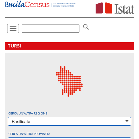
Vai
direttamente
a:
Contenuto
Ricerca
Toggle
navigation
.
TURSI
CERCA UN'ALTRA REGIONE
Basilicata
CERCA UN'ALTRA PROVINCIA