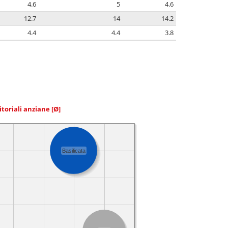
4.6
5
4.6
12.7
14
14.2
4.4
4.4
3.8
itoriali anziane
[Ø]
Basilicata