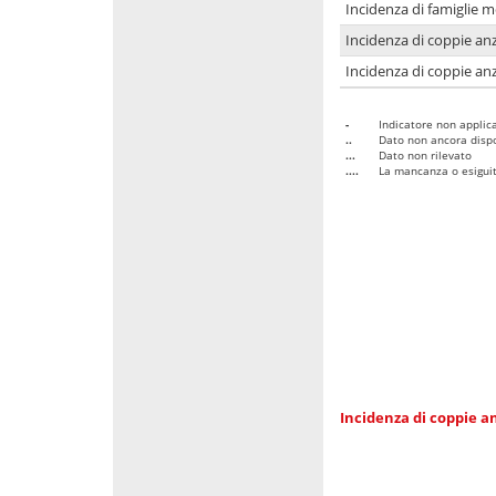
Incidenza di famiglie 
Incidenza di coppie anz
Incidenza di coppie anz
-
Indicatore non applica
..
Dato non ancora dispo
...
Dato non rilevato
....
La mancanza o esiguità
Incidenza di coppie an