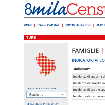
Vai
direttamente
a:
Contenuto
Ricerca
HOME
DOWNLOAD DATI
DOCUMENTAZIONE
LINKS 
.
TURSI
FAMIGLIE
|
INDICATORI AI CO
Indicatore
Incidenza di anziani sol
Incidenza di famiglie 
CERCA UN'ALTRA REGIONE
Incidenza di coppie anz
Basilicata
Incidenza di coppie anz
CERCA UN'ALTRA PROVINCIA