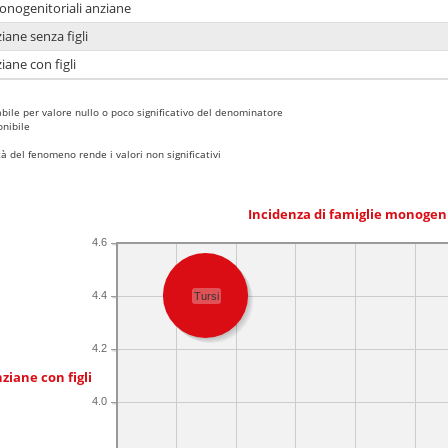
monogenitoriali anziane
iane senza figli
iane con figli
bile per valore nullo o poco significativo del denominatore
nibile
 del fenomeno rende i valori non significativi
Incidenza di famiglie monogen
4.6
4.4
Tursi
4.2
ziane con figli
4.0