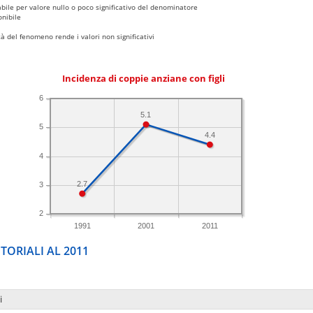
bile per valore nullo o poco significativo del denominatore
nibile
 del fenomeno rende i valori non significativi
Incidenza di coppie anziane con figli
6
5.1
5
4.4
4
2.7
3
2
1991
2001
2011
TORIALI AL 2011
i