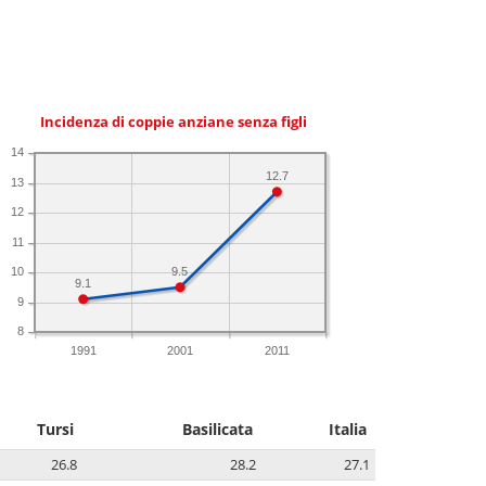
Incidenza di coppie anziane senza figli
14
12.7
13
12
11
10
9.5
9.1
9
8
1991
2001
2011
Tursi
Basilicata
Italia
26.8
28.2
27.1