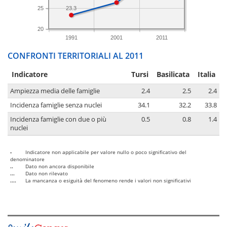
25
23.3
20
1991
2001
2011
CONFRONTI TERRITORIALI AL 2011
Indicatore
Tursi
Basilicata
Italia
Ampiezza media delle famiglie
2.4
2.5
2.4
Incidenza famiglie senza nuclei
34.1
32.2
33.8
Incidenza famiglie con due o più
0.5
0.8
1.4
nuclei
-
Indicatore non applicabile per valore nullo o poco significativo del
denominatore
..
Dato non ancora disponibile
...
Dato non rilevato
....
La mancanza o esiguità del fenomeno rende i valori non significativi