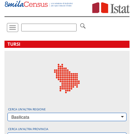
Vai
direttamente
a:
Contenuto
Ricerca
Toggle
navigation
.
TURSI
CERCA UN'ALTRA REGIONE
Basilicata
CERCA UN'ALTRA PROVINCIA