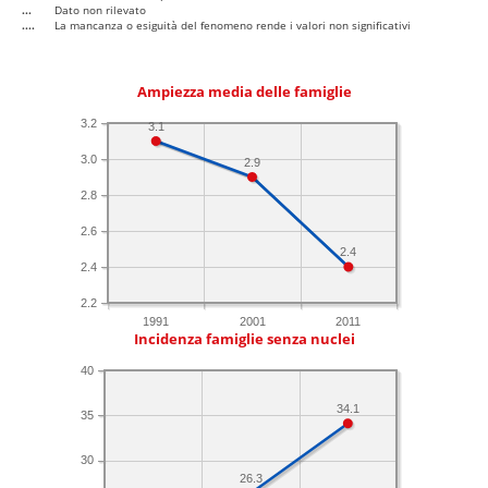
...
Dato non rilevato
....
La mancanza o esiguità del fenomeno rende i valori non significativi
Ampiezza media delle famiglie
3.2
3.1
3.0
2.9
2.8
2.6
2.4
2.4
2.2
1991
2001
2011
Incidenza famiglie senza nuclei
40
34.1
35
30
26.3