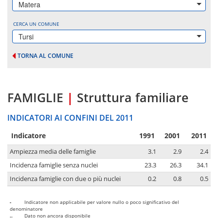
Matera
CERCA UN COMUNE
Tursi
TORNA AL COMUNE
FAMIGLIE
|
Struttura familiare
INDICATORI AI CONFINI DEL 2011
Indicatore
1991
2001
2011
Ampiezza media delle famiglie
3.1
2.9
2.4
Incidenza famiglie senza nuclei
23.3
26.3
34.1
Incidenza famiglie con due o più nuclei
0.2
0.8
0.5
-
Indicatore non applicabile per valore nullo o poco significativo del
denominatore
..
Dato non ancora disponibile