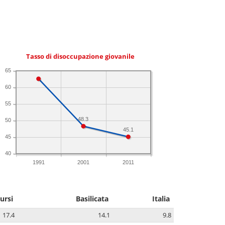
Tasso di disoccupazione giovanile
65
60
55
48.3
50
45.1
45
40
1991
2001
2011
ursi
Basilicata
Italia
17.4
14.1
9.8