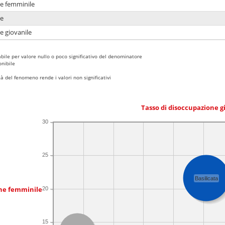
ne femminile
ne
e giovanile
bile per valore nullo o poco significativo del denominatore
nibile
 del fenomeno rende i valori non significativi
Tasso di disoccupazione g
30
25
Basilicata
one femminile
20
15