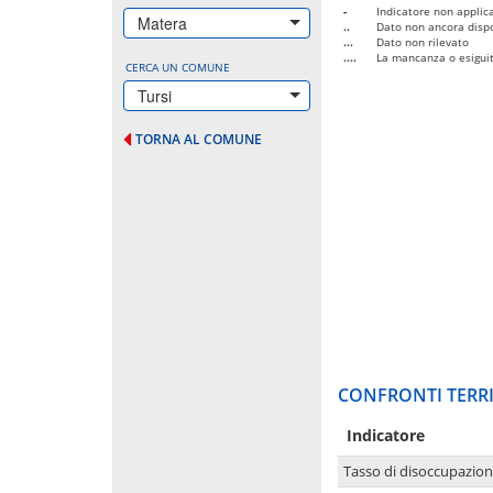
-
Indicatore non applica
Matera
..
Dato non ancora dispo
...
Dato non rilevato
....
La mancanza o esiguità
CERCA UN COMUNE
Tursi
TORNA AL COMUNE
CONFRONTI TERRI
Indicatore
Tasso di disoccupazio