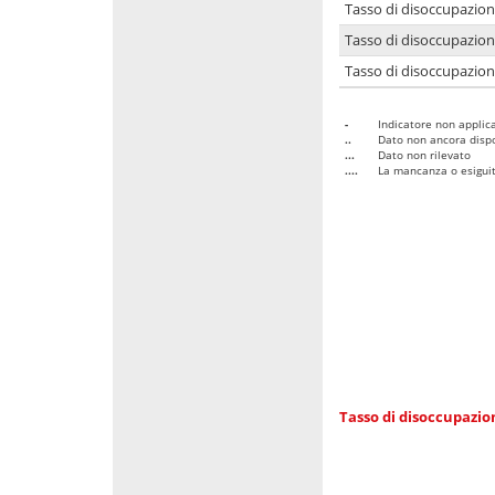
Tasso di disoccupazio
Tasso di disoccupazio
Tasso di disoccupazion
-
Indicatore non applica
..
Dato non ancora dispo
...
Dato non rilevato
....
La mancanza o esiguità
Tasso di disoccupazi