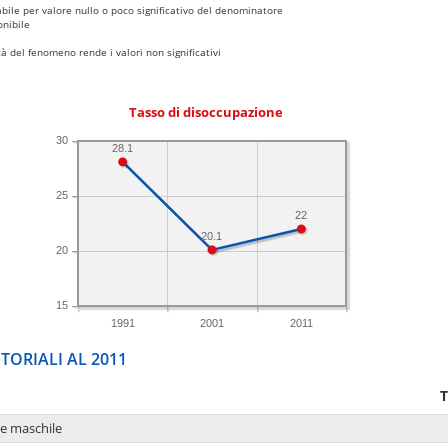
bile per valore nullo o poco significativo del denominatore
nibile
 del fenomeno rende i valori non significativi
Tasso di disoccupazione
30
28.1
25
22
20.1
20
15
1991
2001
2011
TORIALI AL 2011
T
ne maschile