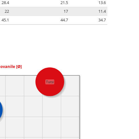
28.4
21.5
13.6
22
17
11.4
45.1
44.7
34.7
iovanile
[Ø]
Tursi