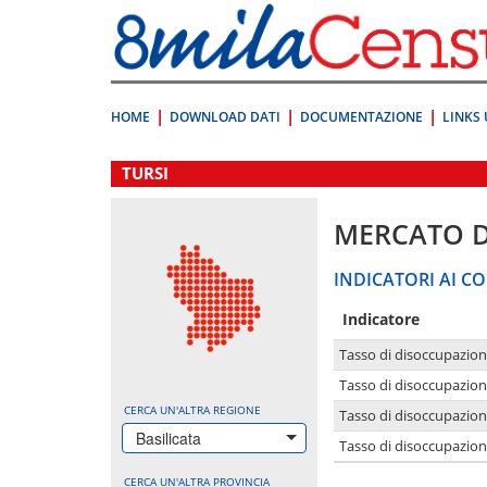
Vai
direttamente
a:
Contenuto
Ricerca
HOME
DOWNLOAD DATI
DOCUMENTAZIONE
LINKS 
.
TURSI
MERCATO 
INDICATORI AI CO
Indicatore
Tasso di disoccupazio
Tasso di disoccupazio
CERCA UN'ALTRA REGIONE
Tasso di disoccupazio
Basilicata
Tasso di disoccupazion
CERCA UN'ALTRA PROVINCIA