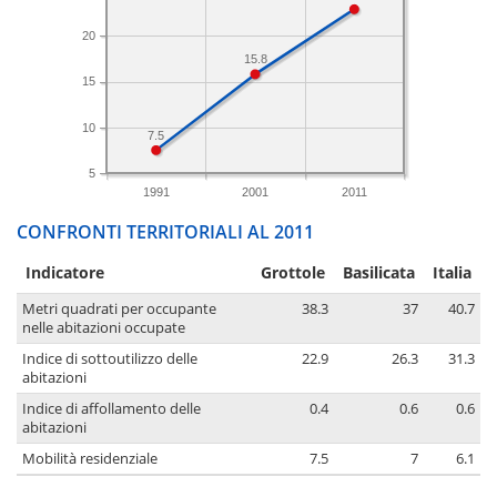
20
15.8
15
10
7.5
5
1991
2001
2011
CONFRONTI TERRITORIALI AL 2011
Indicatore
Grottole
Basilicata
Italia
Metri quadrati per occupante
38.3
37
40.7
nelle abitazioni occupate
Indice di sottoutilizzo delle
22.9
26.3
31.3
abitazioni
Indice di affollamento delle
0.4
0.6
0.6
abitazioni
Mobilità residenziale
7.5
7
6.1