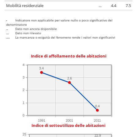
Mobilità residenziale
...
4.4
7.5
-
Indicatore non applicabile per valore nullo o poco significativo del
denominatore
..
Dato non ancora disponibile
...
Dato non rilevato
....
La mancanza o esiguità del fenomeno rende i valori non significativi
Indice di affollamento delle abitazioni
4
3.4
3
2.6
2
1
0.4
0
1991
2001
2011
Indice di sottoutilizzo delle abitazioni
25
22.9