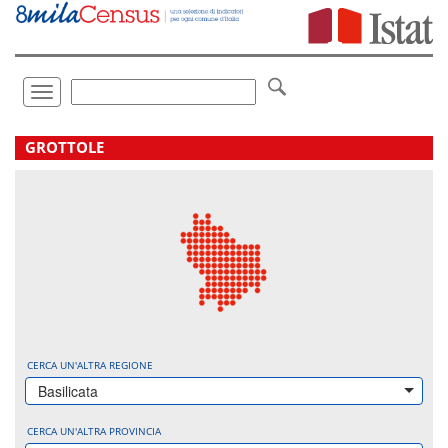
Vai
direttamente
a:
Contenuto
Ricerca
Toggle
navigation
.
GROTTOLE
CERCA UN'ALTRA REGIONE
Basilicata
CERCA UN'ALTRA PROVINCIA