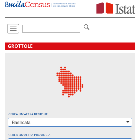
Vai
direttamente
a:
Contenuto
Ricerca
Toggle
navigation
.
GROTTOLE
CERCA UN'ALTRA REGIONE
Basilicata
CERCA UN'ALTRA PROVINCIA