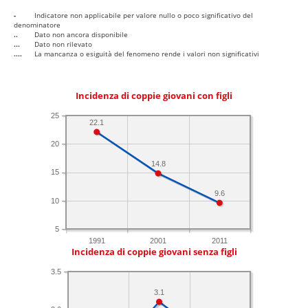
-
Indicatore non applicabile per valore nullo o poco significativo del
denominatore
..
Dato non ancora disponibile
...
Dato non rilevato
....
La mancanza o esiguità del fenomeno rende i valori non significativi
Incidenza di coppie giovani con figli
25
22.1
20
14.8
15
9.6
10
5
1991
2001
2011
Incidenza di coppie giovani senza figli
3.5
3.1