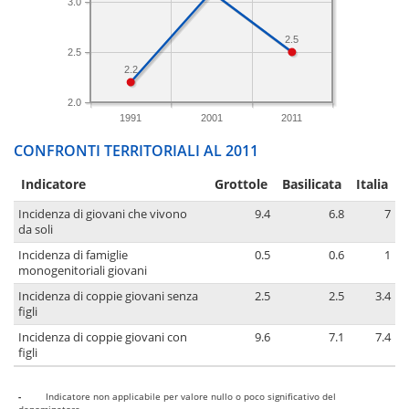
3.0
2.5
2.5
2.2
2.0
1991
2001
2011
CONFRONTI TERRITORIALI AL 2011
Indicatore
Grottole
Basilicata
Italia
Incidenza di giovani che vivono
9.4
6.8
7
da soli
Incidenza di famiglie
0.5
0.6
1
monogenitoriali giovani
Incidenza di coppie giovani senza
2.5
2.5
3.4
figli
Incidenza di coppie giovani con
9.6
7.1
7.4
figli
-
Indicatore non applicabile per valore nullo o poco significativo del