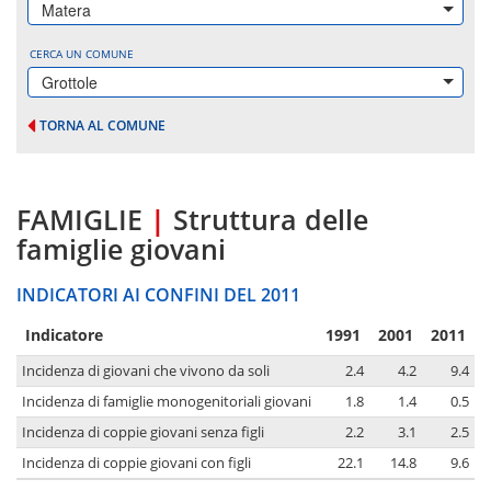
Matera
CERCA UN COMUNE
Grottole
TORNA AL COMUNE
FAMIGLIE
|
Struttura delle
famiglie giovani
INDICATORI AI CONFINI DEL 2011
Indicatore
1991
2001
2011
Incidenza di giovani che vivono da soli
2.4
4.2
9.4
Incidenza di famiglie monogenitoriali giovani
1.8
1.4
0.5
Incidenza di coppie giovani senza figli
2.2
3.1
2.5
Incidenza di coppie giovani con figli
22.1
14.8
9.6