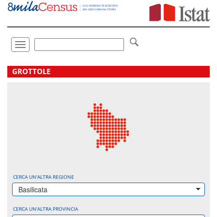
Vai
direttamente
a:
Contenuto
Ricerca
Toggle
navigation
.
GROTTOLE
CERCA UN'ALTRA REGIONE
Basilicata
CERCA UN'ALTRA PROVINCIA