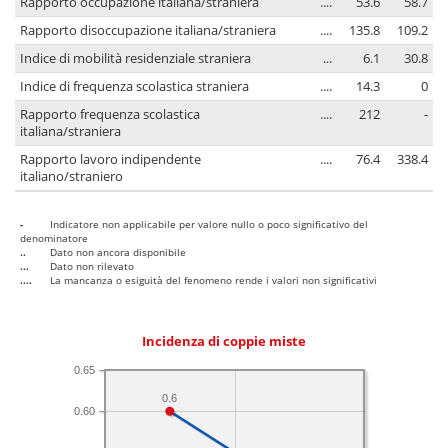
Rapporto occupazione italiana/straniera
....
53.6
58.7
Rapporto disoccupazione italiana/straniera
....
135.8
109.2
Indice di mobilità residenziale straniera
...
6.1
30.8
Indice di frequenza scolastica straniera
....
14.3
0
Rapporto frequenza scolastica
....
212
-
italiana/straniera
Rapporto lavoro indipendente
....
76.4
338.4
italiano/straniero
-
Indicatore non applicabile per valore nullo o poco significativo del
denominatore
..
Dato non ancora disponibile
...
Dato non rilevato
....
La mancanza o esiguità del fenomeno rende i valori non significativi
Incidenza di coppie miste
0.65
0.6
0.60