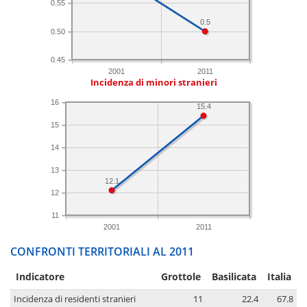
0.55
0.5
0.50
0.45
2001
2011
Incidenza di minori stranieri
16
15.4
15
14
13
12.1
12
11
2001
2011
CONFRONTI TERRITORIALI AL 2011
Indicatore
Grottole
Basilicata
Italia
Incidenza di residenti stranieri
11
22.4
67.8