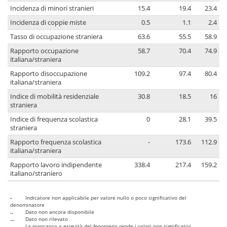
Incidenza di minori stranieri
15.4
19.4
23.4
Incidenza di coppie miste
0.5
1.1
2.4
Tasso di occupazione straniera
63.6
55.5
58.9
Rapporto occupazione
58.7
70.4
74.9
italiana/straniera
Rapporto disoccupazione
109.2
97.4
80.4
italiana/straniera
Indice di mobilità residenziale
30.8
18.5
16
straniera
Indice di frequenza scolastica
0
28.1
39.5
straniera
Rapporto frequenza scolastica
-
173.6
112.9
italiana/straniera
Rapporto lavoro indipendente
338.4
217.4
159.2
italiano/straniero
-
Indicatore non applicabile per valore nullo o poco significativo del
denominatore
..
Dato non ancora disponibile
...
Dato non rilevato
....
La mancanza o esiguità del fenomeno rende i valori non significativi