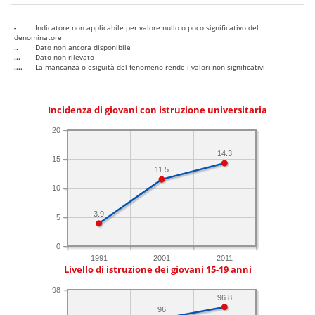
-
Indicatore non applicabile per valore nullo o poco significativo del
denominatore
..
Dato non ancora disponibile
...
Dato non rilevato
....
La mancanza o esiguità del fenomeno rende i valori non significativi
Incidenza di giovani con istruzione universitaria
20
14.3
15
11.5
10
3.9
5
0
1991
2001
2011
Livello di istruzione dei giovani 15-19 anni
98
96.8
96