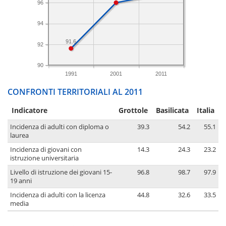
96
94
91.6
92
90
1991
2001
2011
CONFRONTI TERRITORIALI AL 2011
Indicatore
Grottole
Basilicata
Italia
Incidenza di adulti con diploma o
39.3
54.2
55.1
laurea
Incidenza di giovani con
14.3
24.3
23.2
istruzione universitaria
Livello di istruzione dei giovani 15-
96.8
98.7
97.9
19 anni
Incidenza di adulti con la licenza
44.8
32.6
33.5
media