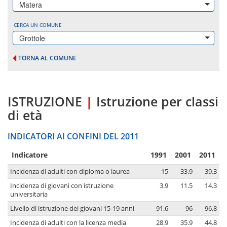
Matera
CERCA UN COMUNE
Grottole
TORNA AL COMUNE
ISTRUZIONE
|
Istruzione per classi
di età
INDICATORI AI CONFINI DEL 2011
Indicatore
1991
2001
2011
Incidenza di adulti con diploma o laurea
15
33.9
39.3
Incidenza di giovani con istruzione
3.9
11.5
14.3
universitaria
Livello di istruzione dei giovani 15-19 anni
91.6
96
96.8
Incidenza di adulti con la licenza media
28.9
35.9
44.8