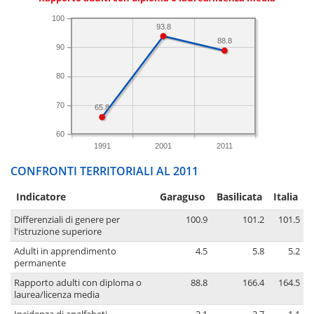
100
93.8
88.8
90
80
70
65.8
60
1991
2001
2011
CONFRONTI TERRITORIALI AL 2011
Indicatore
Garaguso
Basilicata
Italia
Differenziali di genere per
100.9
101.2
101.5
l'istruzione superiore
Adulti in apprendimento
4.5
5.8
5.2
permanente
Rapporto adulti con diploma o
88.8
166.4
164.5
laurea/licenza media