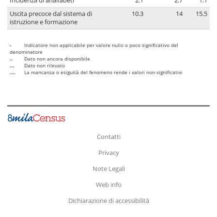
Incidenza di analfabeti
2.1
2.7
1.1
Uscita precoce dal sistema di
10.3
14
15.5
istruzione e formazione
-
Indicatore non applicabile per valore nullo o poco significativo del
denominatore
..
Dato non ancora disponibile
...
Dato non rilevato
....
La mancanza o esiguità del fenomeno rende i valori non significativi
Contatti
Privacy
Note Legali
Web info
Dichiarazione di accessibilità