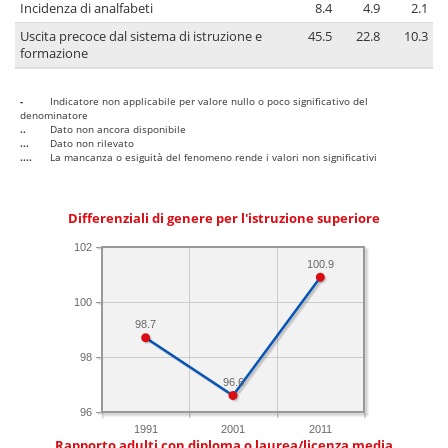
Incidenza di analfabeti
8.4
4.9
2.1
Uscita precoce dal sistema di istruzione e
45.5
22.8
10.3
formazione
-
Indicatore non applicabile per valore nullo o poco significativo del
denominatore
..
Dato non ancora disponibile
...
Dato non rilevato
....
La mancanza o esiguità del fenomeno rende i valori non significativi
Differenziali di genere per l'istruzione superiore
102
100.9
100
98.7
98
96.6
96
1991
2001
2011
Rapporto adulti con diploma o laurea/licenza media