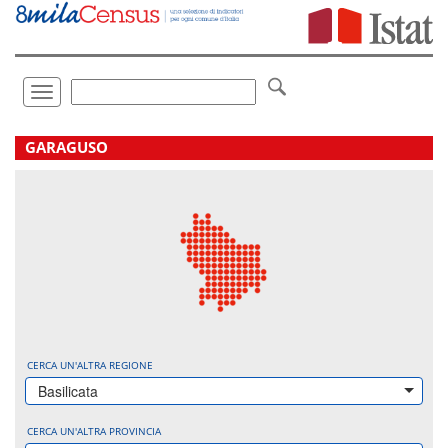
Vai
direttamente
a:
Contenuto
Ricerca
Toggle
navigation
.
GARAGUSO
CERCA UN'ALTRA REGIONE
Basilicata
CERCA UN'ALTRA PROVINCIA