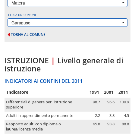
Matera
CERCA UN COMUNE
Garaguso
TORNA AL COMUNE
ISTRUZIONE
|
Livello generale di
istruzione
INDICATORI AI CONFINI DEL 2011
Indicatore
1991
2001
2011
Differenziali di genere per l'istruzione
98.7
96.6
100.9
superiore
Adulti in apprendimento permanente
2.2
3.8
4.5
Rapporto adulti con diploma o
65.8
93.8
88.8
laurea/licenza media