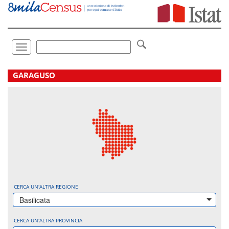
Vai
direttamente
a:
Contenuto
Ricerca
Toggle
navigation
.
GARAGUSO
CERCA UN'ALTRA REGIONE
Basilicata
CERCA UN'ALTRA PROVINCIA