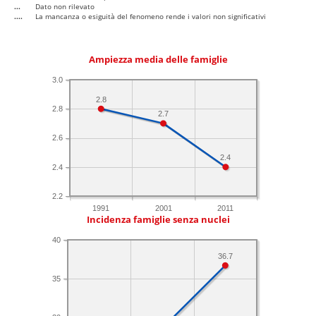
...
Dato non rilevato
....
La mancanza o esiguità del fenomeno rende i valori non significativi
Ampiezza media delle famiglie
3.0
2.8
2.8
2.7
2.6
2.4
2.4
2.2
1991
2001
2011
Incidenza famiglie senza nuclei
40
36.7
35