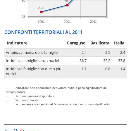
30
28.6
26.5
25
1991
2001
2011
CONFRONTI TERRITORIALI AL 2011
Indicatore
Garaguso
Basilicata
Italia
Ampiezza media delle famiglie
2.4
2.5
2.4
Incidenza famiglie senza nuclei
36.7
32.2
33.8
Incidenza famiglie con due o più
1.1
0.8
1.4
nuclei
-
Indicatore non applicabile per valore nullo o poco significativo del
denominatore
..
Dato non ancora disponibile
...
Dato non rilevato
....
La mancanza o esiguità del fenomeno rende i valori non significativi