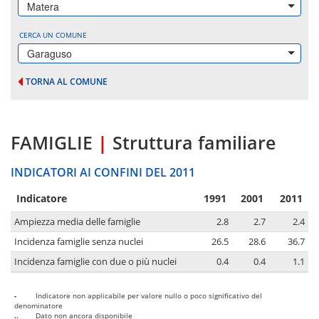
Matera
CERCA UN COMUNE
Garaguso
TORNA AL COMUNE
FAMIGLIE
|
Struttura familiare
INDICATORI AI CONFINI DEL 2011
Indicatore
1991
2001
2011
Ampiezza media delle famiglie
2.8
2.7
2.4
Incidenza famiglie senza nuclei
26.5
28.6
36.7
Incidenza famiglie con due o più nuclei
0.4
0.4
1.1
-
Indicatore non applicabile per valore nullo o poco significativo del
denominatore
..
Dato non ancora disponibile