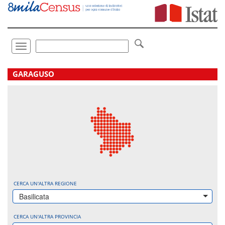
Vai
direttamente
a:
Contenuto
Ricerca
Toggle
navigation
.
GARAGUSO
CERCA UN'ALTRA REGIONE
Basilicata
CERCA UN'ALTRA PROVINCIA