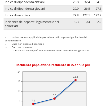
Indice di dipendenza anziani
23.8
32.4
34.9
Indice di dipendenza giovani
29.9
26.5
27.3
Indice di vecchiaia
79.8
122.1
127.7
Incidenza dei separati legalmente e dei
0.3
0.4
2.2
divorziati
-
Indicatore non applicabile per valore nullo o poco significativo del
denominatore
..
Dato non ancora disponibile
...
Dato non rilevato
....
La mancanza o esiguità del fenomeno rende i valori non significativi
Incidenza popolazione residente di 75 anni e più
14
12.3
12
10
8.5
7.4
8