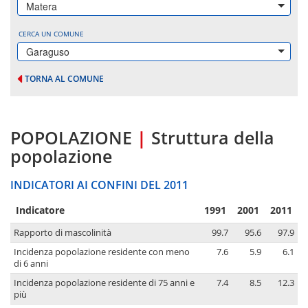
Matera
CERCA UN COMUNE
Garaguso
TORNA AL COMUNE
POPOLAZIONE
|
Struttura della
popolazione
INDICATORI AI CONFINI DEL 2011
Indicatore
1991
2001
2011
Rapporto di mascolinità
99.7
95.6
97.9
Incidenza popolazione residente con meno
7.6
5.9
6.1
di 6 anni
Incidenza popolazione residente di 75 anni e
7.4
8.5
12.3
più