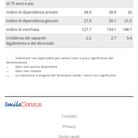
di 75 anni e più
Indice di dipendenza anziani
34.9
30.9
32
Indice di dipendenza giovani
27.3
20.1
21.5
Indice di vecchiaia
127.7
154.1
148.7
Incidenza dei separati
2.2
2.7
5.4
legalmente e dei divorziati
-
Indicatore non applicabile per valore nullo o poco significativo del
denominatore
..
Dato non ancora disponibile
...
Dato non rilevato
....
La mancanza o esiguità del fenomeno rende i valori non significativi
Contatti
Privacy
Note Legali