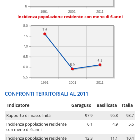
6
1991
2001
2011
Incidenza popolazione residente con meno di 6 anni
8.0
7.6
7.5
7.0
6.5
6.1
5.9
6.0
5.5
1991
2001
2011
CONFRONTI TERRITORIALI AL 2011
Indicatore
Garaguso
Basilicata
Italia
Rapporto di mascolinità
97.9
95.8
93.7
Incidenza popolazione residente
6.1
4.9
5.6
con meno di 6 anni
Incidenza popolazione residente
12.3
11.1
10.4