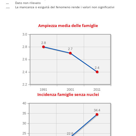
...
Dato non rilevato
....
La mancanza o esiguità del fenomeno rende i valori non significativi
Ampiezza media delle famiglie
3.0
2.8
2.8
2.7
2.6
2.4
2.4
2.2
1991
2001
2011
Incidenza famiglie senza nuclei
40
34.4
35
30
25
22.8