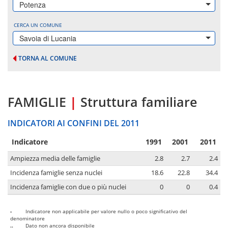
Potenza
CERCA UN COMUNE
Savoia di Lucania
TORNA AL COMUNE
FAMIGLIE
|
Struttura familiare
INDICATORI AI CONFINI DEL 2011
Indicatore
1991
2001
2011
Ampiezza media delle famiglie
2.8
2.7
2.4
Incidenza famiglie senza nuclei
18.6
22.8
34.4
Incidenza famiglie con due o più nuclei
0
0
0.4
-
Indicatore non applicabile per valore nullo o poco significativo del
denominatore
..
Dato non ancora disponibile