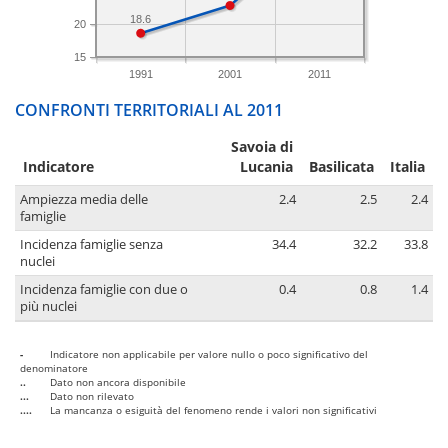
18.6
20
15
1991
2001
2011
CONFRONTI TERRITORIALI AL 2011
Savoia di
Indicatore
Lucania
Basilicata
Italia
Ampiezza media delle
2.4
2.5
2.4
famiglie
Incidenza famiglie senza
34.4
32.2
33.8
nuclei
Incidenza famiglie con due o
0.4
0.8
1.4
più nuclei
-
Indicatore non applicabile per valore nullo o poco significativo del
denominatore
..
Dato non ancora disponibile
...
Dato non rilevato
....
La mancanza o esiguità del fenomeno rende i valori non significativi