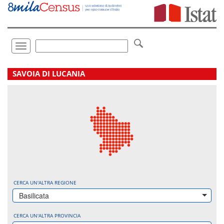
Vai
direttamente
a:
Contenuto
Ricerca
Toggle
navigation
.
SAVOIA DI LUCANIA
CERCA UN'ALTRA REGIONE
Basilicata
CERCA UN'ALTRA PROVINCIA