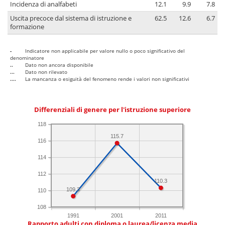
Incidenza di analfabeti
12.1
9.9
7.8
Uscita precoce dal sistema di istruzione e
62.5
12.6
6.7
formazione
-
Indicatore non applicabile per valore nullo o poco significativo del
denominatore
..
Dato non ancora disponibile
...
Dato non rilevato
....
La mancanza o esiguità del fenomeno rende i valori non significativi
Differenziali di genere per l'istruzione superiore
118
115.7
116
114
112
110.3
109.3
110
108
1991
2001
2011
Rapporto adulti con diploma o laurea/licenza media