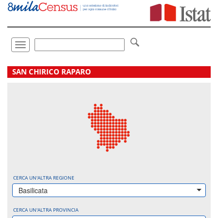
Vai
direttamente
a:
Contenuto
Ricerca
Toggle
navigation
.
SAN CHIRICO RAPARO
CERCA UN'ALTRA REGIONE
Basilicata
CERCA UN'ALTRA PROVINCIA