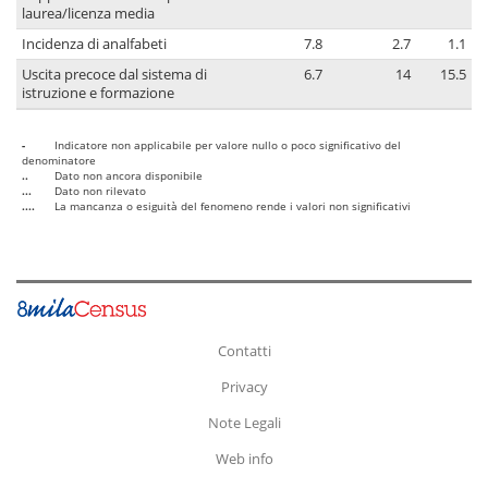
laurea/licenza media
Incidenza di analfabeti
7.8
2.7
1.1
Uscita precoce dal sistema di
6.7
14
15.5
istruzione e formazione
-
Indicatore non applicabile per valore nullo o poco significativo del
denominatore
..
Dato non ancora disponibile
...
Dato non rilevato
....
La mancanza o esiguità del fenomeno rende i valori non significativi
Contatti
Privacy
Note Legali
Web info