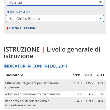
Potenza
CERCA UN COMUNE
San Chirico Raparo
TORNA AL COMUNE
ISTRUZIONE
|
Livello generale di
istruzione
INDICATORI AI CONFINI DEL 2011
Indicatore
1991
2001
2011
Differenziali di genere per l'istruzione
109.3
115.7
110.3
superiore
Adulti in apprendimento permanente
2.2
6.7
6.5
Rapporto adulti con diploma o
94.3
139.1
168.5
laurea/licenza media