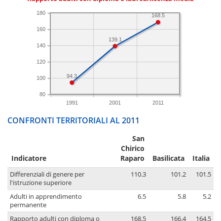
180
168.5
160
139.1
140
120
94.3
100
80
1991
2001
2011
CONFRONTI TERRITORIALI AL 2011
San
Chirico
Indicatore
Raparo
Basilicata
Italia
Differenziali di genere per
110.3
101.2
101.5
l'istruzione superiore
Adulti in apprendimento
6.5
5.8
5.2
permanente
Rapporto adulti con diploma o
168.5
166.4
164.5