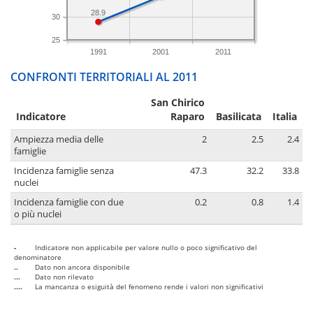
28.9
30
25
1991
2001
2011
CONFRONTI TERRITORIALI AL 2011
San Chirico
Indicatore
Raparo
Basilicata
Italia
Ampiezza media delle
2
2.5
2.4
famiglie
Incidenza famiglie senza
47.3
32.2
33.8
nuclei
Incidenza famiglie con due
0.2
0.8
1.4
o più nuclei
-
Indicatore non applicabile per valore nullo o poco significativo del
denominatore
..
Dato non ancora disponibile
...
Dato non rilevato
....
La mancanza o esiguità del fenomeno rende i valori non significativi