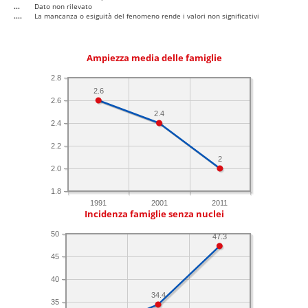
...
Dato non rilevato
....
La mancanza o esiguità del fenomeno rende i valori non significativi
Ampiezza media delle famiglie
2.8
2.6
2.6
2.4
2.4
2.2
2
2.0
1.8
1991
2001
2011
Incidenza famiglie senza nuclei
50
47.3
45
40
34.4
35