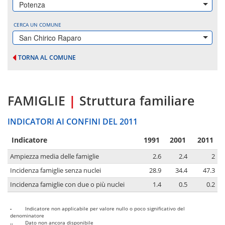
Potenza
CERCA UN COMUNE
San Chirico Raparo
TORNA AL COMUNE
FAMIGLIE
|
Struttura familiare
INDICATORI AI CONFINI DEL 2011
Indicatore
1991
2001
2011
Ampiezza media delle famiglie
2.6
2.4
2
Incidenza famiglie senza nuclei
28.9
34.4
47.3
Incidenza famiglie con due o più nuclei
1.4
0.5
0.2
-
Indicatore non applicabile per valore nullo o poco significativo del
denominatore
..
Dato non ancora disponibile