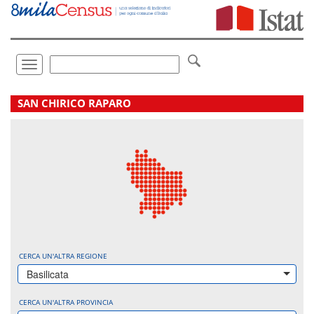
Vai
direttamente
a:
Contenuto
Ricerca
Toggle
navigation
.
SAN CHIRICO RAPARO
CERCA UN'ALTRA REGIONE
Basilicata
CERCA UN'ALTRA PROVINCIA