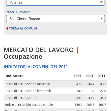
Potenza
CERCA UN COMUNE
San Chirico Raparo
TORNA AL COMUNE
MERCATO DEL LAVORO
|
Occupazione
INDICATORI AI CONFINI DEL 2011
Indicatore
1991
2001
2011
Tasso di occupazione maschile
47.9
44.4
43.2
Tasso di occupazione femminile
20.9
24
27.8
Tasso di occupazione
34.2
33.9
35.1
Indice di ricambio occupazionale
156.2
205.7
366.7