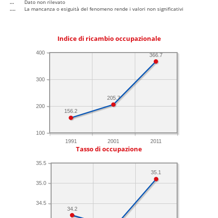
...
Dato non rilevato
....
La mancanza o esiguità del fenomeno rende i valori non significativi
Indice di ricambio occupazionale
400
366.7
300
205.7
200
156.2
100
1991
2001
2011
Tasso di occupazione
35.5
35.1
35.0
34.5
34.2