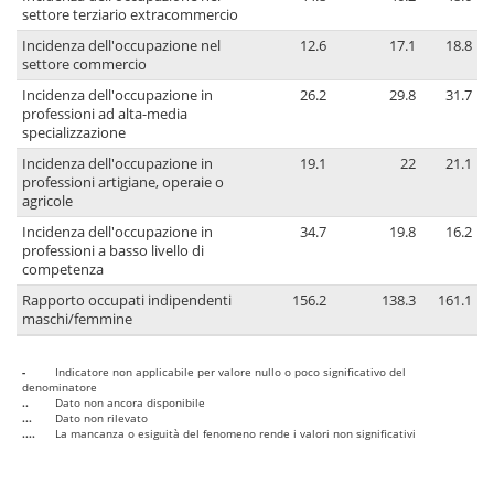
settore terziario extracommercio
Incidenza dell'occupazione nel
12.6
17.1
18.8
settore commercio
Incidenza dell'occupazione in
26.2
29.8
31.7
professioni ad alta-media
specializzazione
Incidenza dell'occupazione in
19.1
22
21.1
professioni artigiane, operaie o
agricole
Incidenza dell'occupazione in
34.7
19.8
16.2
professioni a basso livello di
competenza
Rapporto occupati indipendenti
156.2
138.3
161.1
maschi/femmine
-
Indicatore non applicabile per valore nullo o poco significativo del
denominatore
..
Dato non ancora disponibile
...
Dato non rilevato
....
La mancanza o esiguità del fenomeno rende i valori non significativi