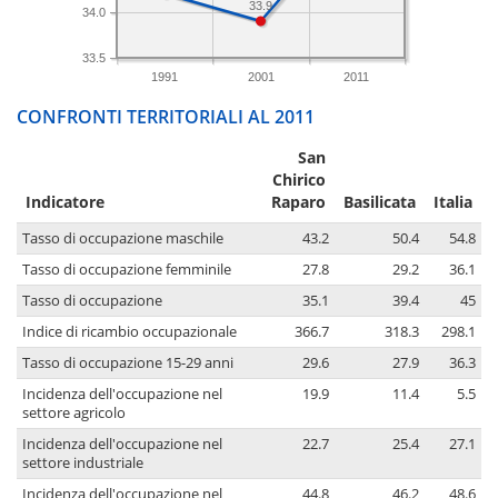
33.9
34.0
33.5
1991
2001
2011
CONFRONTI TERRITORIALI AL 2011
San
Chirico
Indicatore
Raparo
Basilicata
Italia
Tasso di occupazione maschile
43.2
50.4
54.8
Tasso di occupazione femminile
27.8
29.2
36.1
Tasso di occupazione
35.1
39.4
45
Indice di ricambio occupazionale
366.7
318.3
298.1
Tasso di occupazione 15-29 anni
29.6
27.9
36.3
Incidenza dell'occupazione nel
19.9
11.4
5.5
settore agricolo
Incidenza dell'occupazione nel
22.7
25.4
27.1
settore industriale
Incidenza dell'occupazione nel
44.8
46.2
48.6