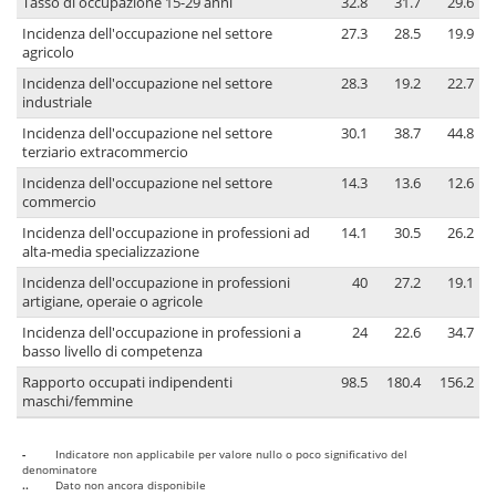
Tasso di occupazione 15-29 anni
32.8
31.7
29.6
Incidenza dell'occupazione nel settore
27.3
28.5
19.9
agricolo
Incidenza dell'occupazione nel settore
28.3
19.2
22.7
industriale
Incidenza dell'occupazione nel settore
30.1
38.7
44.8
terziario extracommercio
Incidenza dell'occupazione nel settore
14.3
13.6
12.6
commercio
Incidenza dell'occupazione in professioni ad
14.1
30.5
26.2
alta-media specializzazione
Incidenza dell'occupazione in professioni
40
27.2
19.1
artigiane, operaie o agricole
Incidenza dell'occupazione in professioni a
24
22.6
34.7
basso livello di competenza
Rapporto occupati indipendenti
98.5
180.4
156.2
maschi/femmine
-
Indicatore non applicabile per valore nullo o poco significativo del
denominatore
..
Dato non ancora disponibile