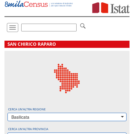
Vai
direttamente
a:
Contenuto
Ricerca
Toggle
navigation
.
SAN CHIRICO RAPARO
CERCA UN'ALTRA REGIONE
Basilicata
CERCA UN'ALTRA PROVINCIA