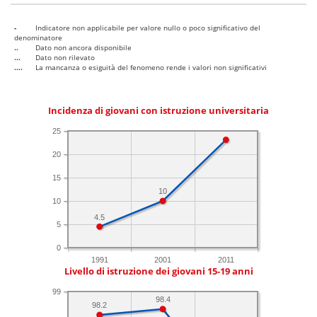
-
Indicatore non applicabile per valore nullo o poco significativo del
denominatore
..
Dato non ancora disponibile
...
Dato non rilevato
....
La mancanza o esiguità del fenomeno rende i valori non significativi
Incidenza di giovani con istruzione universitaria
25
20
15
10
10
4.5
5
0
1991
2001
2011
Livello di istruzione dei giovani 15-19 anni
99
98.4
98.2