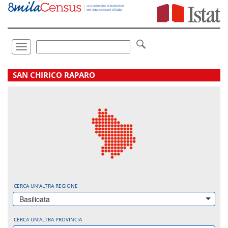
Vai
direttamente
a:
Contenuto
Ricerca
Toggle
navigation
.
SAN CHIRICO RAPARO
CERCA UN'ALTRA REGIONE
Basilicata
CERCA UN'ALTRA PROVINCIA