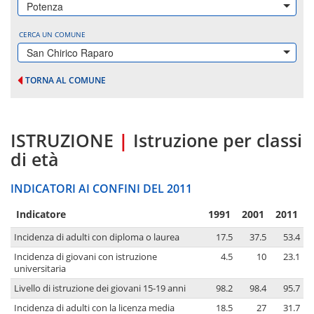
Potenza
CERCA UN COMUNE
San Chirico Raparo
TORNA AL COMUNE
ISTRUZIONE
|
Istruzione per classi
di età
INDICATORI AI CONFINI DEL 2011
Indicatore
1991
2001
2011
Incidenza di adulti con diploma o laurea
17.5
37.5
53.4
Incidenza di giovani con istruzione
4.5
10
23.1
universitaria
Livello di istruzione dei giovani 15-19 anni
98.2
98.4
95.7
Incidenza di adulti con la licenza media
18.5
27
31.7