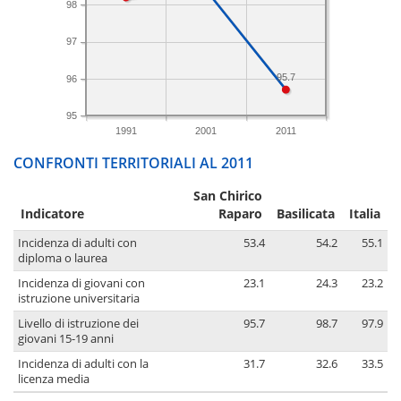
98
97
95.7
96
95
1991
2001
2011
CONFRONTI TERRITORIALI AL 2011
San Chirico
Indicatore
Raparo
Basilicata
Italia
Incidenza di adulti con
53.4
54.2
55.1
diploma o laurea
Incidenza di giovani con
23.1
24.3
23.2
istruzione universitaria
Livello di istruzione dei
95.7
98.7
97.9
giovani 15-19 anni
Incidenza di adulti con la
31.7
32.6
33.5
licenza media