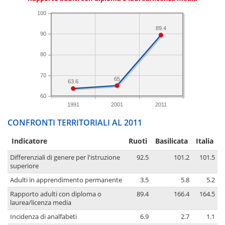
100
89.4
90
80
70
65
63.6
60
1991
2001
2011
CONFRONTI TERRITORIALI AL 2011
Indicatore
Ruoti
Basilicata
Italia
Differenziali di genere per l'istruzione
92.5
101.2
101.5
superiore
Adulti in apprendimento permanente
3.5
5.8
5.2
Rapporto adulti con diploma o
89.4
166.4
164.5
laurea/licenza media
Incidenza di analfabeti
6.9
2.7
1.1