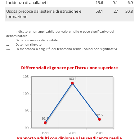
Incidenza di analfabeti
13.6
9.1
6.9
Uscita precoce dal sistema di istruzione e
53.1
27
30.8
formazione
-
Indicatore non applicabile per valore nullo o poco significativo del
denominatore
..
Dato non ancora disponibile
...
Dato non rilevato
....
La mancanza o esiguità del fenomeno rende i valori non significativi
Differenziali di genere per l'istruzione superiore
105
103.1
100
95
92.5
91.5
90
1991
2001
2011
Rapporto adulti con diploma o laurea/licenza media