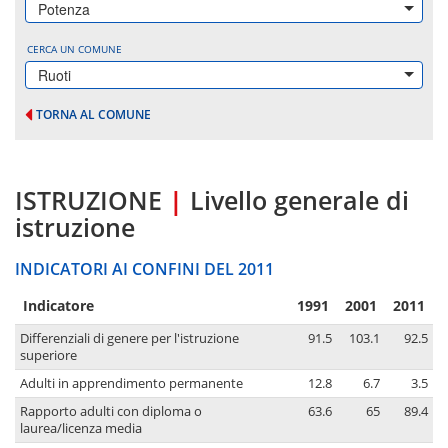
Potenza
CERCA UN COMUNE
Ruoti
TORNA AL COMUNE
ISTRUZIONE
|
Livello generale di
istruzione
INDICATORI AI CONFINI DEL 2011
Indicatore
1991
2001
2011
Differenziali di genere per l'istruzione
91.5
103.1
92.5
superiore
Adulti in apprendimento permanente
12.8
6.7
3.5
Rapporto adulti con diploma o
63.6
65
89.4
laurea/licenza media