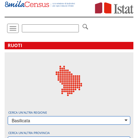
Vai
direttamente
a:
Contenuto
Ricerca
Toggle
navigation
.
RUOTI
CERCA UN'ALTRA REGIONE
Basilicata
CERCA UN'ALTRA PROVINCIA