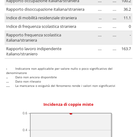
Rapporto occupazione italiana/straniera
....
....
100.2
Rapporto disoccupazione italiana/straniera
....
....
36.2
Indice di mobilità residenziale straniera
...
....
11.1
Indice di frequenza scolastica straniera
....
....
0
Rapporto frequenza scolastica
....
....
-
italiana/straniera
Rapporto lavoro indipendente
....
....
163.7
italiano/straniero
-
Indicatore non applicabile per valore nullo o poco significativo del
denominatore
..
Dato non ancora disponibile
...
Dato non rilevato
....
La mancanza o esiguità del fenomeno rende i valori non significativi
Incidenza di coppie miste
0.6
0.4