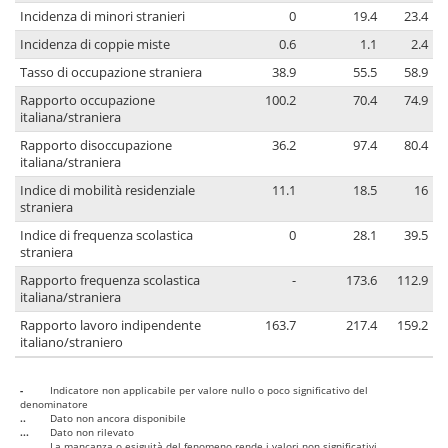
Incidenza di minori stranieri
0
19.4
23.4
Incidenza di coppie miste
0.6
1.1
2.4
Tasso di occupazione straniera
38.9
55.5
58.9
Rapporto occupazione
100.2
70.4
74.9
italiana/straniera
Rapporto disoccupazione
36.2
97.4
80.4
italiana/straniera
Indice di mobilità residenziale
11.1
18.5
16
straniera
Indice di frequenza scolastica
0
28.1
39.5
straniera
Rapporto frequenza scolastica
-
173.6
112.9
italiana/straniera
Rapporto lavoro indipendente
163.7
217.4
159.2
italiano/straniero
-
Indicatore non applicabile per valore nullo o poco significativo del
denominatore
..
Dato non ancora disponibile
...
Dato non rilevato
....
La mancanza o esiguità del fenomeno rende i valori non significativi