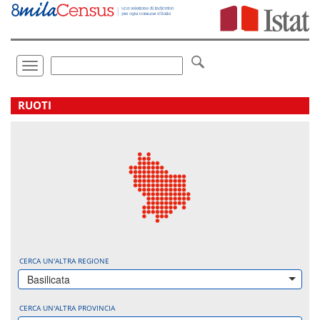
Vai
direttamente
a:
Contenuto
Ricerca
Toggle
navigation
.
RUOTI
CERCA UN'ALTRA REGIONE
Basilicata
CERCA UN'ALTRA PROVINCIA