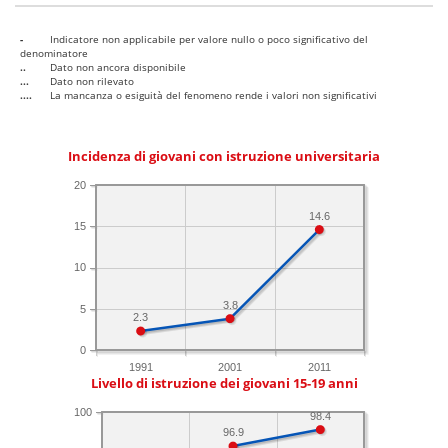
-
Indicatore non applicabile per valore nullo o poco significativo del
denominatore
..
Dato non ancora disponibile
...
Dato non rilevato
....
La mancanza o esiguità del fenomeno rende i valori non significativi
Incidenza di giovani con istruzione universitaria
20
14.6
15
10
3.8
5
2.3
0
1991
2001
2011
Livello di istruzione dei giovani 15-19 anni
100
98.4
96.9