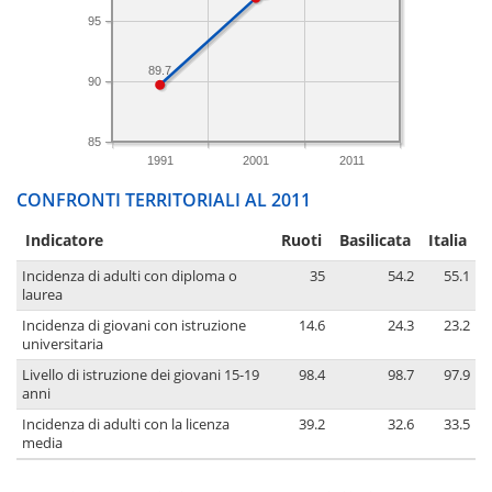
95
89.7
90
85
1991
2001
2011
CONFRONTI TERRITORIALI AL 2011
Indicatore
Ruoti
Basilicata
Italia
Incidenza di adulti con diploma o
35
54.2
55.1
laurea
Incidenza di giovani con istruzione
14.6
24.3
23.2
universitaria
Livello di istruzione dei giovani 15-19
98.4
98.7
97.9
anni
Incidenza di adulti con la licenza
39.2
32.6
33.5
media