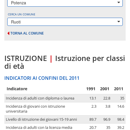
Potenza
CERCA UN COMUNE
Ruoti
TORNA AL COMUNE
ISTRUZIONE
|
Istruzione per classi
di età
INDICATORI AI CONFINI DEL 2011
Indicatore
1991
2001
2011
Incidenza di adulti con diploma o laurea
13.1
22.8
35
Incidenza di giovani con istruzione
2.3
3.8
14.6
universitaria
Livello di istruzione dei giovani 15-19 anni
89.7
96.9
98.4
Incidenza di adulti con la licenza media
20.7
35
39.2