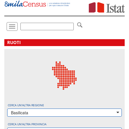
Vai
direttamente
a:
Contenuto
Ricerca
Toggle
navigation
.
RUOTI
CERCA UN'ALTRA REGIONE
Basilicata
CERCA UN'ALTRA PROVINCIA