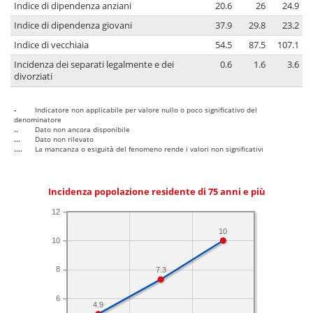
Indice di dipendenza anziani
20.6
26
24.9
Indice di dipendenza giovani
37.9
29.8
23.2
Indice di vecchiaia
54.5
87.5
107.1
Incidenza dei separati legalmente e dei
0.6
1.6
3.6
divorziati
-
Indicatore non applicabile per valore nullo o poco significativo del
denominatore
..
Dato non ancora disponibile
...
Dato non rilevato
....
La mancanza o esiguità del fenomeno rende i valori non significativi
Incidenza popolazione residente di 75 anni e più
12
10
10
8
7.3
6
4.9