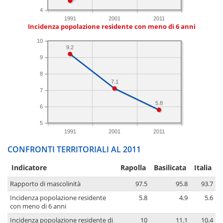
4
1991
2001
2011
Incidenza popolazione residente con meno di 6 anni
10
9.2
9
8
7.1
7
5.8
6
5
1991
2001
2011
CONFRONTI TERRITORIALI AL 2011
Indicatore
Rapolla
Basilicata
Italia
Rapporto di mascolinità
97.5
95.8
93.7
Incidenza popolazione residente
5.8
4.9
5.6
con meno di 6 anni
Incidenza popolazione residente di
10
11.1
10.4