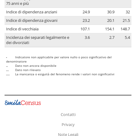
75 anni e più
Indice di dipendenza anziani
24.9
30.9
32
Indice di dipendenza giovani
23.2
20.1
21.5
Indice di vecchiaia
107.1
154.1
148.7
Incidenza dei separati legalmente e
3.6
2.7
5.4
dei divorziati
-
Indicatore non applicabile per valore nullo o poco significativo del
denominatore
..
Dato non ancora disponibile
...
Dato non rilevato
....
La mancanza o esiguità del fenomeno rende i valori non significativi
Contatti
Privacy
Note Legali