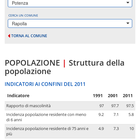
Potenza
CERCA UN COMUNE
Rapolla
TORNA AL COMUNE
POPOLAZIONE
|
Struttura della
popolazione
INDICATORI AI CONFINI DEL 2011
Indicatore
1991
2001
2011
Rapporto di mascolinità
97
97.7
97.5
Incidenza popolazione residente con meno
9.2
7.1
5.8
di 6 anni
Incidenza popolazione residente di 75 anni e
4.9
7.3
10
più