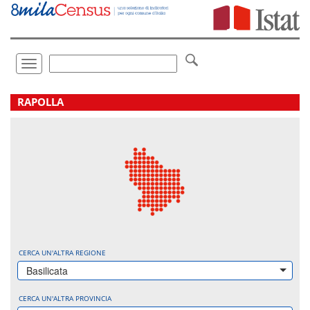
Vai
direttamente
a:
Contenuto
Ricerca
Toggle
navigation
.
RAPOLLA
CERCA UN'ALTRA REGIONE
Basilicata
CERCA UN'ALTRA PROVINCIA