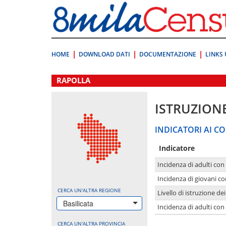
Vai
direttamente
a:
Contenuto
Ricerca
HOME
DOWNLOAD DATI
DOCUMENTAZIONE
LINKS 
.
RAPOLLA
ISTRUZION
INDICATORI AI CO
Indicatore
Incidenza di adulti con
Incidenza di giovani co
CERCA UN'ALTRA REGIONE
Livello di istruzione de
Basilicata
Incidenza di adulti con
CERCA UN'ALTRA PROVINCIA