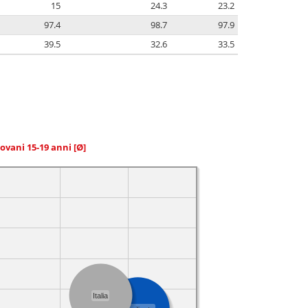
15
24.3
23.2
97.4
98.7
97.9
39.5
32.6
33.5
giovani 15-19 anni
[Ø]
Italia