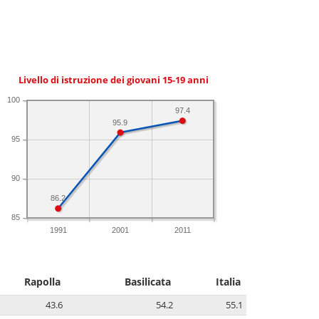
Livello di istruzione dei giovani 15-19 anni
100
97.4
95.9
95
90
86.2
85
1991
2001
2011
Rapolla
Basilicata
Italia
43.6
54.2
55.1