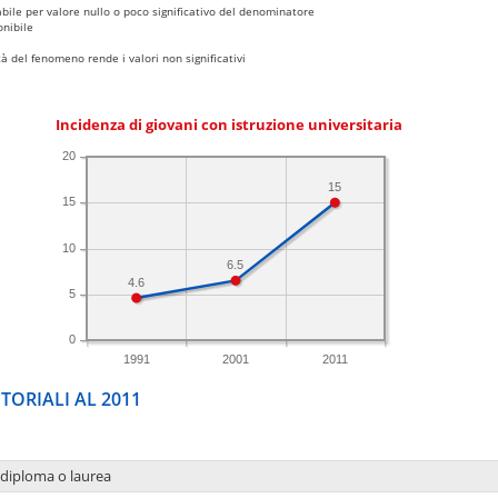
bile per valore nullo o poco significativo del denominatore
nibile
 del fenomeno rende i valori non significativi
Incidenza di giovani con istruzione universitaria
20
15
15
10
6.5
4.6
5
0
1991
2001
2011
TORIALI AL 2011
 diploma o laurea