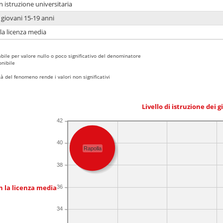
n istruzione universitaria
i giovani 15-19 anni
 la licenza media
bile per valore nullo o poco significativo del denominatore
nibile
 del fenomeno rende i valori non significativi
Livello di istruzione dei 
42
40
Rapolla
38
n la licenza media
36
34