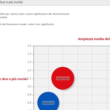
due o più nuclei
bile per valore nullo o poco significativo del denominatore
nibile
 del fenomeno rende i valori non significativi
Ampiezza media del
1.5
1.4
1.3
1.2
n due o più nuclei
1.1
Lagonegro
1.0
0.9
0.8
Basilicata