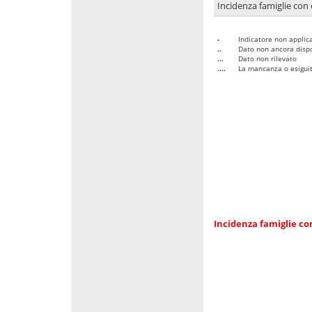
Incidenza famiglie con 
-
Indicatore non applica
..
Dato non ancora dispo
...
Dato non rilevato
....
La mancanza o esiguità
Incidenza famiglie co