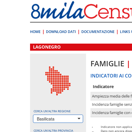
Vai
direttamente
a:
Contenuto
Ricerca
HOME
DOWNLOAD DATI
DOCUMENTAZIONE
LINKS 
.
LAGONEGRO
FAMIGLIE
|
INDICATORI AI CO
Indicatore
Ampiezza media delle f
Incidenza famiglie senz
CERCA UN'ALTRA REGIONE
Incidenza famiglie con 
Basilicata
-
Indicatore non applica
CERCA UN'ALTRA PROVINCIA
..
Dato non ancora dispo