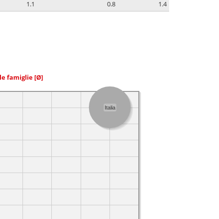
1.1
0.8
1.4
le famiglie
[Ø]
Italia