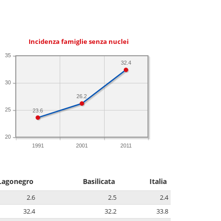
Incidenza famiglie senza nuclei
35
32.4
30
26.2
25
23.6
20
1991
2001
2011
Lagonegro
Basilicata
Italia
2.6
2.5
2.4
32.4
32.2
33.8