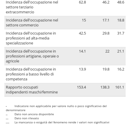
Incidenza dell'occupazione nel
62.8
46.2
48.6
settore terziario
extracommercio
Incidenza dell'occupazione nel
15
17.1
18.8
settore commercio
Incidenza dell'occupazione in
42.5
29.8
31.7
professioni ad alta-media
specializzazione
Incidenza dell'occupazione in
14.1
22
21.1
professioni artigiane, operaie o
agricole
Incidenza dell'occupazione in
13.9
19.8
16.2
professioni a basso livello di
competenza
Rapporto occupati
153.4
138.3
161.1
indipendenti maschi/femmine
-
Indicatore non applicabile per valore nullo o poco significativo del
denominatore
..
Dato non ancora disponibile
...
Dato non rilevato
....
La mancanza o esiguità del fenomeno rende i valori non significativi