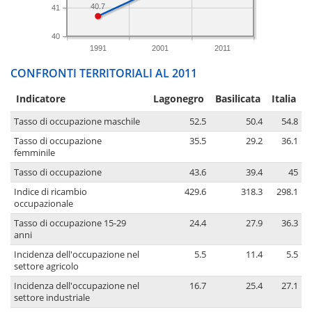
40.7
41
40
1991
2001
2011
CONFRONTI TERRITORIALI AL 2011
Indicatore
Lagonegro
Basilicata
Italia
Tasso di occupazione maschile
52.5
50.4
54.8
Tasso di occupazione
35.5
29.2
36.1
femminile
Tasso di occupazione
43.6
39.4
45
Indice di ricambio
429.6
318.3
298.1
occupazionale
Tasso di occupazione 15-29
24.4
27.9
36.3
anni
Incidenza dell'occupazione nel
5.5
11.4
5.5
settore agricolo
Incidenza dell'occupazione nel
16.7
25.4
27.1
settore industriale