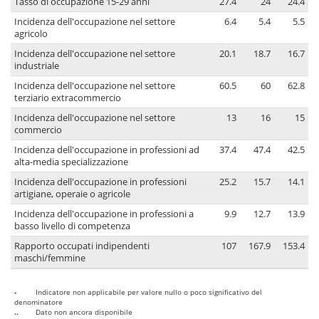
Tasso di occupazione 15-29 anni
27.4
24
24.4
Incidenza dell'occupazione nel settore
6.4
5.4
5.5
agricolo
Incidenza dell'occupazione nel settore
20.1
18.7
16.7
industriale
Incidenza dell'occupazione nel settore
60.5
60
62.8
terziario extracommercio
Incidenza dell'occupazione nel settore
13
16
15
commercio
Incidenza dell'occupazione in professioni ad
37.4
47.4
42.5
alta-media specializzazione
Incidenza dell'occupazione in professioni
25.2
15.7
14.1
artigiane, operaie o agricole
Incidenza dell'occupazione in professioni a
9.9
12.7
13.9
basso livello di competenza
Rapporto occupati indipendenti
107
167.9
153.4
maschi/femmine
-
Indicatore non applicabile per valore nullo o poco significativo del
denominatore
..
Dato non ancora disponibile