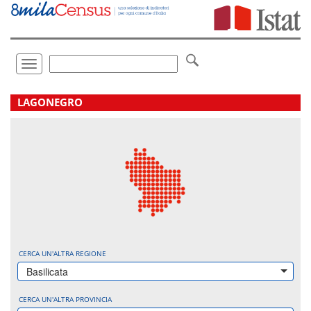
Vai
direttamente
a:
Contenuto
Ricerca
Toggle
navigation
.
LAGONEGRO
CERCA UN'ALTRA REGIONE
Basilicata
CERCA UN'ALTRA PROVINCIA