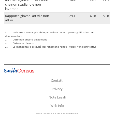
Incidenza giovani 15-29 anni
18.4
24.2
22.5
che non studiano e non
lavorano
Rapporto giovani attivi e non
29.1
40.8
50.8
attivi
-
Indicatore non applicabile per valore nullo o poco significativo del
denominatore
..
Dato non ancora disponibile
...
Dato non rilevato
....
La mancanza o esiguità del fenomeno rende i valori non significativi
Contatti
Privacy
Note Legali
Web info
Dichiarazione di accessibilità