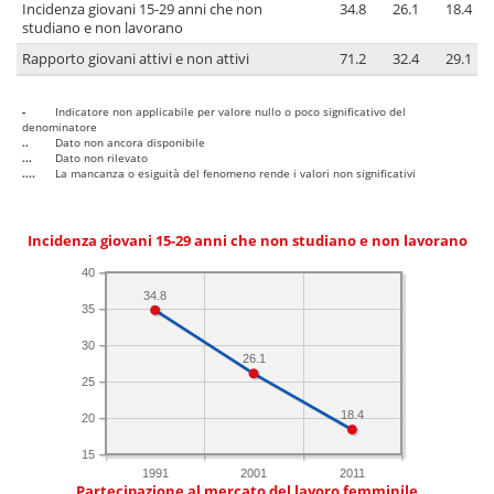
Incidenza giovani 15-29 anni che non
34.8
26.1
18.4
studiano e non lavorano
Rapporto giovani attivi e non attivi
71.2
32.4
29.1
-
Indicatore non applicabile per valore nullo o poco significativo del
denominatore
..
Dato non ancora disponibile
...
Dato non rilevato
....
La mancanza o esiguità del fenomeno rende i valori non significativi
Incidenza giovani 15-29 anni che non studiano e non lavorano
40
34.8
35
30
26.1
25
18.4
20
15
1991
2001
2011
Partecipazione al mercato del lavoro femminile