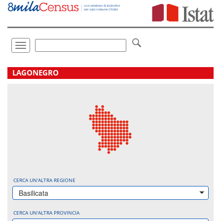
Vai
direttamente
a:
Contenuto
Ricerca
Toggle
navigation
.
LAGONEGRO
CERCA UN'ALTRA REGIONE
Basilicata
CERCA UN'ALTRA PROVINCIA