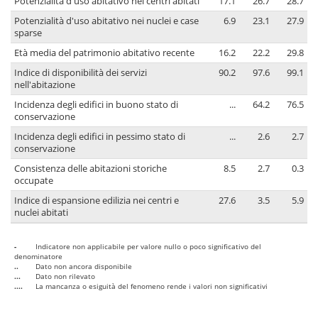
Potenzialità d'uso abitativo nei centri abitati
17.1
26.7
28.7
Potenzialità d'uso abitativo nei nuclei e case
6.9
23.1
27.9
sparse
Età media del patrimonio abitativo recente
16.2
22.2
29.8
Indice di disponibilità dei servizi
90.2
97.6
99.1
nell'abitazione
Incidenza degli edifici in buono stato di
...
64.2
76.5
conservazione
Incidenza degli edifici in pessimo stato di
...
2.6
2.7
conservazione
Consistenza delle abitazioni storiche
8.5
2.7
0.3
occupate
Indice di espansione edilizia nei centri e
27.6
3.5
5.9
nuclei abitati
-
Indicatore non applicabile per valore nullo o poco significativo del
denominatore
..
Dato non ancora disponibile
...
Dato non rilevato
....
La mancanza o esiguità del fenomeno rende i valori non significativi