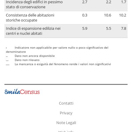
Incidenza degli edifici in pessimo
2.7
2.2
1.7
stato di conservazione
Consistenza delle abitazioni
0.3
10.6
10.2
storiche occupate
Indice di espansione edilizia nei
5.9
5.5
7.8
centri e nuclei abitati
-
Indicatore non applicabile per valore nullo o poco significativo del
denominatore
..
Dato non ancora disponibile
...
Dato non rilevato
....
La mancanza o esiguità del fenomeno rende i valori non significativi
Contatti
Privacy
Note Legali