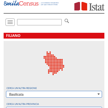
Vai
direttamente
a:
Contenuto
Ricerca
Toggle
navigation
.
FILIANO
CERCA UN'ALTRA REGIONE
Basilicata
CERCA UN'ALTRA PROVINCIA