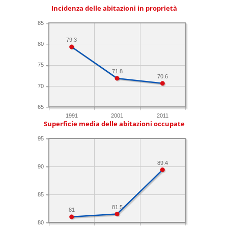
Incidenza delle abitazioni in proprietà
85
79.3
80
75
71.8
70.6
70
65
1991
2001
2011
Superficie media delle abitazioni occupate
95
89.4
90
85
81.5
81
80