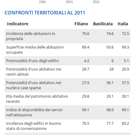
1991
2001
2011
CONFRONTI TERRITORIALI AL 2011
Indicatore
Filiano
Basilicata
Italia
Incidenza delle abitazioni in
70.6
74.6
72.5
proprietà
Superficie media delle abitazioni
89.4
93.6
99.3
occupate
Potenzialità d'uso degli edifici
4.2
6
5.1
Potenzialità d'uso abitativo nei
28.7
28
20.9
centri abitati
Potenzialità d'uso abitativo nei
27.9
36.1
37.5
nuclei e case sparse
Età media del patrimonio abitativo
29.8
29.1
30.1
recente
Indice di disponibilità dei servizi
99.1
98.9
99.1
nell'abitazione
Incidenza degli edifici in buono
76.5
77.7
83.2
stato di conservazione