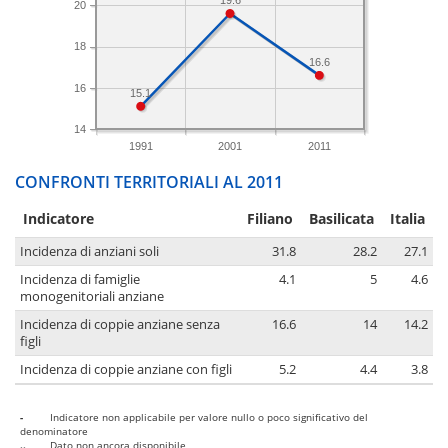
20
18
16.6
16
15.1
14
1991
2001
2011
CONFRONTI TERRITORIALI AL 2011
Indicatore
Filiano
Basilicata
Italia
Incidenza di anziani soli
31.8
28.2
27.1
Incidenza di famiglie
4.1
5
4.6
monogenitoriali anziane
Incidenza di coppie anziane senza
16.6
14
14.2
figli
Incidenza di coppie anziane con figli
5.2
4.4
3.8
-
Indicatore non applicabile per valore nullo o poco significativo del
denominatore
..
Dato non ancora disponibile