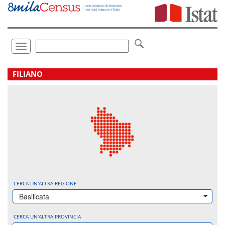
Vai
direttamente
a:
Contenuto
Ricerca
Toggle
navigation
.
FILIANO
CERCA UN'ALTRA REGIONE
Basilicata
CERCA UN'ALTRA PROVINCIA