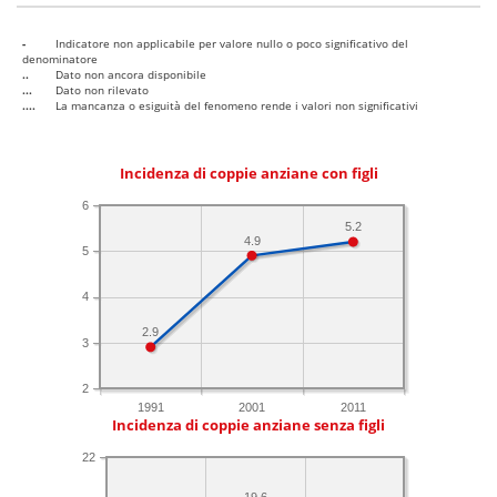
-
Indicatore non applicabile per valore nullo o poco significativo del
denominatore
..
Dato non ancora disponibile
...
Dato non rilevato
....
La mancanza o esiguità del fenomeno rende i valori non significativi
Incidenza di coppie anziane con figli
6
5.2
4.9
5
4
2.9
3
2
1991
2001
2011
Incidenza di coppie anziane senza figli
22
19.6