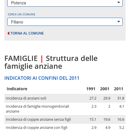
Potenza
CERCA UN COMUNE
Filiano
TORNA AL COMUNE
FAMIGLIE
|
Struttura delle
famiglie anziane
INDICATORI AI CONFINI DEL 2011
Indicatore
1991
2001
2011
Incidenza di anziani soli
27.2
29.9
31.8
Incidenza di famiglie monogenitoriali
2.3
2
4.1
anziane
Incidenza di coppie anziane senza figli
15.1
19.6
16.6
Incidenza di coppie anziane con figli
2.9
4.9
5.2