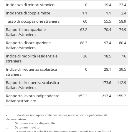
Incidenza di minori stranieri
0
19.4
23.4
Incidenza di coppie miste
1.1
1.1
2.4
Tasso di occupazione straniera
60
55.5
58.9
Rapporto occupazione
63.2
70.4
74.9
italiana/straniera
Rapporto disoccupazione
88.3
97.4
80.4
italiana/straniera
Indice di mobilità residenziale
36
18.5
16
straniera
Indice di frequenza scolastica
0
28.1
39.5
straniera
Rapporto frequenza scolastica
-
173.6
112.9
italiana/straniera
Rapporto lavoro indipendente
152.2
217.4
159.2
italiano/straniero
-
Indicatore non applicabile per valore nullo o poco significativo del
denominatore
..
Dato non ancora disponibile
...
Dato non rilevato
....
La mancanza o esiguità del fenomeno rende i valori non significativi