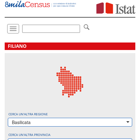
Vai
direttamente
a:
Contenuto
Ricerca
Toggle
navigation
.
FILIANO
CERCA UN'ALTRA REGIONE
Basilicata
CERCA UN'ALTRA PROVINCIA