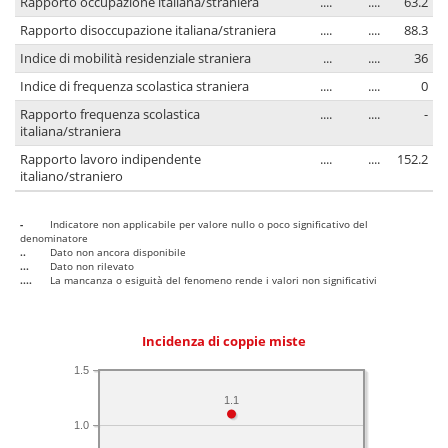
Rapporto occupazione italiana/straniera
....
....
63.2
Rapporto disoccupazione italiana/straniera
....
....
88.3
Indice di mobilità residenziale straniera
...
....
36
Indice di frequenza scolastica straniera
....
....
0
Rapporto frequenza scolastica
....
....
-
italiana/straniera
Rapporto lavoro indipendente
....
....
152.2
italiano/straniero
-
Indicatore non applicabile per valore nullo o poco significativo del
denominatore
..
Dato non ancora disponibile
...
Dato non rilevato
....
La mancanza o esiguità del fenomeno rende i valori non significativi
Incidenza di coppie miste
1.5
1.1
1.0