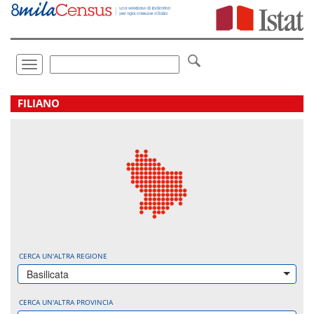
Vai
direttamente
a:
Contenuto
Ricerca
Toggle
navigation
.
FILIANO
CERCA UN'ALTRA REGIONE
Basilicata
CERCA UN'ALTRA PROVINCIA