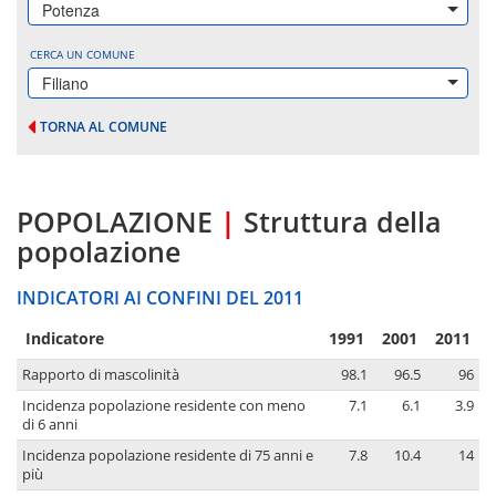
Potenza
CERCA UN COMUNE
Filiano
TORNA AL COMUNE
POPOLAZIONE
|
Struttura della
popolazione
INDICATORI AI CONFINI DEL 2011
Indicatore
1991
2001
2011
Rapporto di mascolinità
98.1
96.5
96
Incidenza popolazione residente con meno
7.1
6.1
3.9
di 6 anni
Incidenza popolazione residente di 75 anni e
7.8
10.4
14
più