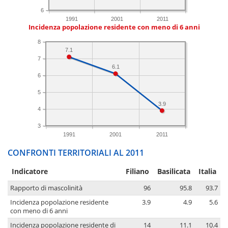
6
1991
2001
2011
Incidenza popolazione residente con meno di 6 anni
8
7.1
7
6.1
6
5
3.9
4
3
1991
2001
2011
CONFRONTI TERRITORIALI AL 2011
Indicatore
Filiano
Basilicata
Italia
Rapporto di mascolinità
96
95.8
93.7
Incidenza popolazione residente
3.9
4.9
5.6
con meno di 6 anni
Incidenza popolazione residente di
14
11.1
10.4