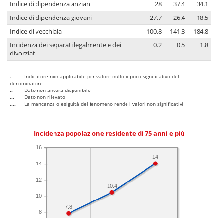
Indice di dipendenza anziani
28
37.4
34.1
Indice di dipendenza giovani
27.7
26.4
18.5
Indice di vecchiaia
100.8
141.8
184.8
Incidenza dei separati legalmente e dei
0.2
0.5
1.8
divorziati
-
Indicatore non applicabile per valore nullo o poco significativo del
denominatore
..
Dato non ancora disponibile
...
Dato non rilevato
....
La mancanza o esiguità del fenomeno rende i valori non significativi
Incidenza popolazione residente di 75 anni e più
16
14
14
12
10.4
10
7.8
8