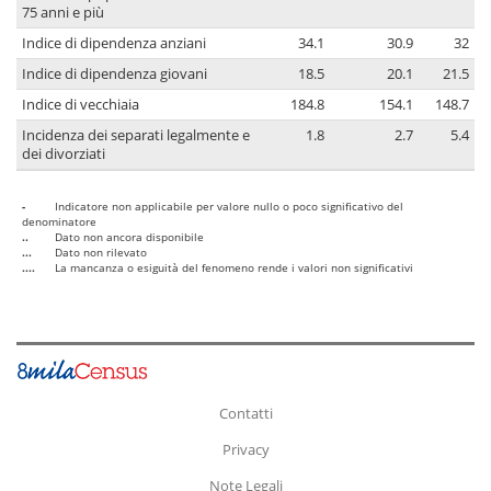
75 anni e più
Indice di dipendenza anziani
34.1
30.9
32
Indice di dipendenza giovani
18.5
20.1
21.5
Indice di vecchiaia
184.8
154.1
148.7
Incidenza dei separati legalmente e
1.8
2.7
5.4
dei divorziati
-
Indicatore non applicabile per valore nullo o poco significativo del
denominatore
..
Dato non ancora disponibile
...
Dato non rilevato
....
La mancanza o esiguità del fenomeno rende i valori non significativi
Contatti
Privacy
Note Legali