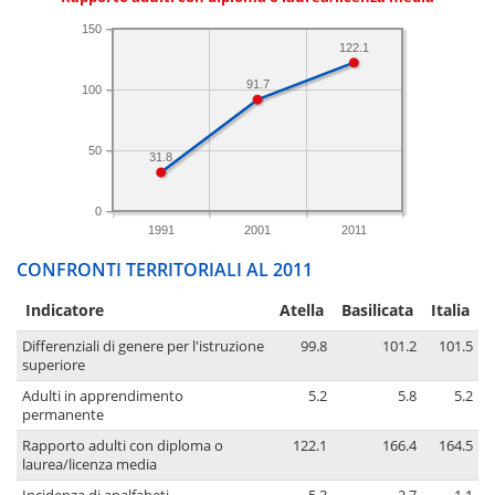
150
122.1
91.7
100
50
31.8
0
1991
2001
2011
CONFRONTI TERRITORIALI AL 2011
Indicatore
Atella
Basilicata
Italia
Differenziali di genere per l'istruzione
99.8
101.2
101.5
superiore
Adulti in apprendimento
5.2
5.8
5.2
permanente
Rapporto adulti con diploma o
122.1
166.4
164.5
laurea/licenza media