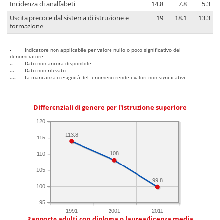
Incidenza di analfabeti
14.8
7.8
5.3
Uscita precoce dal sistema di istruzione e
19
18.1
13.3
formazione
-
Indicatore non applicabile per valore nullo o poco significativo del
denominatore
..
Dato non ancora disponibile
...
Dato non rilevato
....
La mancanza o esiguità del fenomeno rende i valori non significativi
Differenziali di genere per l'istruzione superiore
120
113.8
115
108
110
105
99.8
100
95
1991
2001
2011
Rapporto adulti con diploma o laurea/licenza media