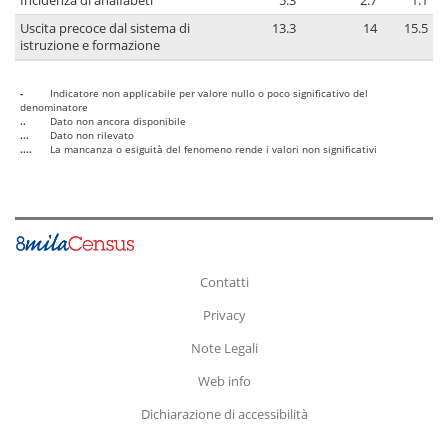
Incidenza di analfabeti
5.3
2.7
1.1
Uscita precoce dal sistema di
13.3
14
15.5
istruzione e formazione
-
Indicatore non applicabile per valore nullo o poco significativo del
denominatore
..
Dato non ancora disponibile
...
Dato non rilevato
....
La mancanza o esiguità del fenomeno rende i valori non significativi
Contatti
Privacy
Note Legali
Web info
Dichiarazione di accessibilità