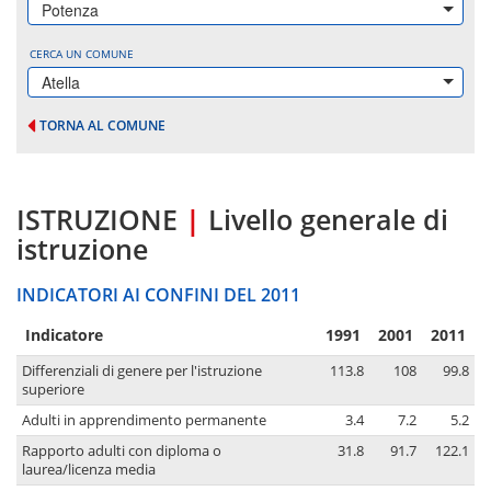
Potenza
CERCA UN COMUNE
Atella
TORNA AL COMUNE
ISTRUZIONE
|
Livello generale di
istruzione
INDICATORI AI CONFINI DEL 2011
Indicatore
1991
2001
2011
Differenziali di genere per l'istruzione
113.8
108
99.8
superiore
Adulti in apprendimento permanente
3.4
7.2
5.2
Rapporto adulti con diploma o
31.8
91.7
122.1
laurea/licenza media