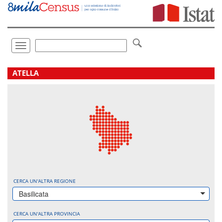
Vai
direttamente
a:
Contenuto
Ricerca
Toggle
navigation
.
ATELLA
CERCA UN'ALTRA REGIONE
Basilicata
CERCA UN'ALTRA PROVINCIA