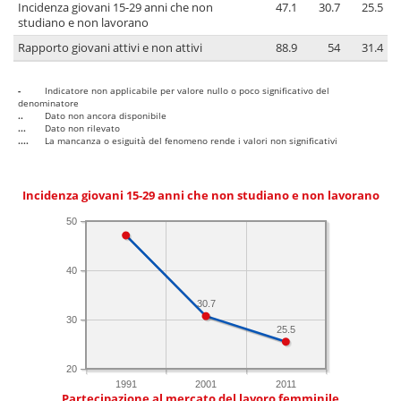
Incidenza giovani 15-29 anni che non
47.1
30.7
25.5
studiano e non lavorano
Rapporto giovani attivi e non attivi
88.9
54
31.4
-
Indicatore non applicabile per valore nullo o poco significativo del
denominatore
..
Dato non ancora disponibile
...
Dato non rilevato
....
La mancanza o esiguità del fenomeno rende i valori non significativi
Incidenza giovani 15-29 anni che non studiano e non lavorano
50
40
30.7
30
25.5
20
1991
2001
2011
Partecipazione al mercato del lavoro femminile