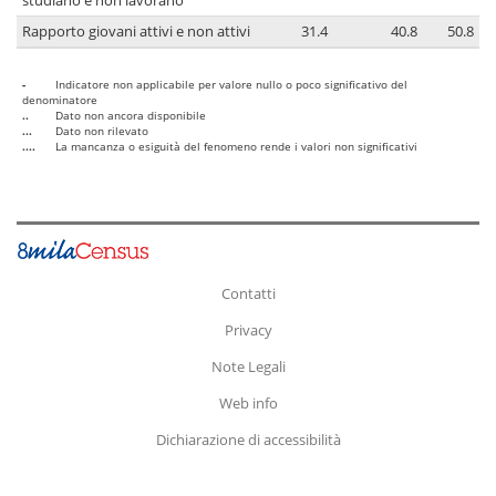
studiano e non lavorano
Rapporto giovani attivi e non attivi
31.4
40.8
50.8
-
Indicatore non applicabile per valore nullo o poco significativo del
denominatore
..
Dato non ancora disponibile
...
Dato non rilevato
....
La mancanza o esiguità del fenomeno rende i valori non significativi
Contatti
Privacy
Note Legali
Web info
Dichiarazione di accessibilità