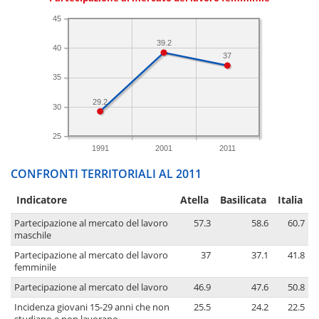
45
39.2
40
37
35
29.2
30
25
1991
2001
2011
CONFRONTI TERRITORIALI AL 2011
Indicatore
Atella
Basilicata
Italia
Partecipazione al mercato del lavoro
57.3
58.6
60.7
maschile
Partecipazione al mercato del lavoro
37
37.1
41.8
femminile
Partecipazione al mercato del lavoro
46.9
47.6
50.8
Incidenza giovani 15-29 anni che non
25.5
24.2
22.5