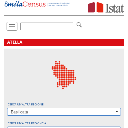
Vai
direttamente
a:
Contenuto
Ricerca
Toggle
navigation
.
ATELLA
CERCA UN'ALTRA REGIONE
Basilicata
CERCA UN'ALTRA PROVINCIA