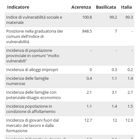
Indicatore
Acerenza
Basilicata
Italia
Indice di vulnerabilità sociale e
100.8
99.2
99.3
materiale
Posizione nella graduatoria dei
848.5
7
-
comuni dell'indice di
vulnerabilità
Incidenza di popolazione
-
-
-
provinciale in comuni "molto
vulnerabili"
Incidenza di alloggi impropri
0
0.3
0.2
Incidenza delle famiglie
0.4
1.1
1.4
numerose
Incidenza delle famiglie con
2.1
3.1
2.7
potenziale disagio economico
Incidenza popolazione in
1.1
1.4
1.5
condizione di affollamento
Incidenza di giovani fuori dal
12.7
12
12.3
mercato del lavoro e dalla
formazione