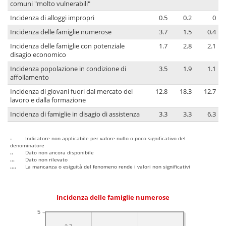
comuni "molto vulnerabili"
Incidenza di alloggi impropri
0.5
0.2
0
Incidenza delle famiglie numerose
3.7
1.5
0.4
Incidenza delle famiglie con potenziale
1.7
2.8
2.1
disagio economico
Incidenza popolazione in condizione di
3.5
1.9
1.1
affollamento
Incidenza di giovani fuori dal mercato del
12.8
18.3
12.7
lavoro e dalla formazione
Incidenza di famiglie in disagio di assistenza
3.3
3.3
6.3
-
Indicatore non applicabile per valore nullo o poco significativo del
denominatore
..
Dato non ancora disponibile
...
Dato non rilevato
....
La mancanza o esiguità del fenomeno rende i valori non significativi
Incidenza delle famiglie numerose
5