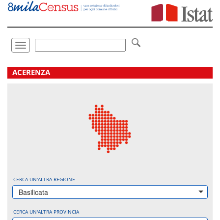
Vai
direttamente
a:
Contenuto
Ricerca
Toggle
navigation
.
ACERENZA
CERCA UN'ALTRA REGIONE
Basilicata
CERCA UN'ALTRA PROVINCIA